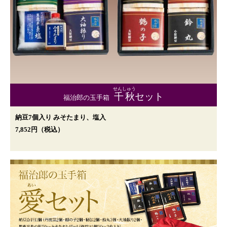
せんしゅう
千秋
セット
福治郎の玉手箱
納豆7個入り みそたまり、塩入
7,852円（税込）