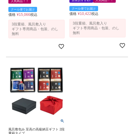
店長おすすめ!
人気商品！！
人気商品！！
クール便でお届け
クール便でお届け
価格
¥
10,422
税込
価格
¥
15,066
税込
3段重箱、風呂敷入り
3段重箱、風呂敷入り
ギフト専用商品・包装、のし
ギフト専用商品・包装、のし
無料
無料
風呂敷包み 至高の高級納豆ギフト 2段
重箱タイプ