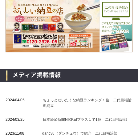
2024/04/05
ちょっとぜいたくな納豆ランキング１位 二代目福治
郎納豆
2024/03/25
日本経済新聞NIKKEIプラス１で1位 二代目福治郎
2023/11/08
dancyu（ダンチュウ）で紹介 二代目福治郎