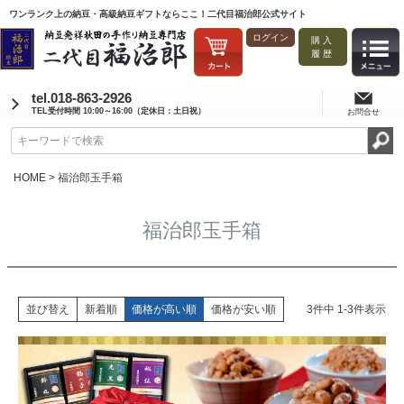
ワンランク上の納豆・高級納豆ギフトならここ！二代目福治郎公式サイト
ログイン
購入
履歴
tel.018-863-2926
TEL受付時間 10:00～16:00（定休日：土日祝）
お問合せ
HOME
福治郎玉手箱
福治郎玉手箱
並び替え
新着順
価格が高い順
価格が安い順
3
件中
1
-
3
件表示