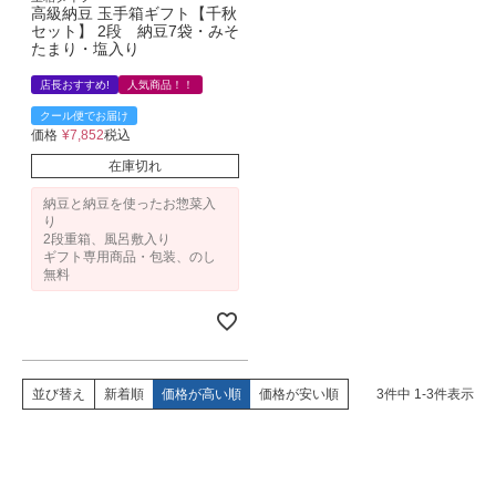
高級納豆 玉手箱ギフト【千秋
セット】 2段 納豆7袋・みそ
たまり・塩入り
店長おすすめ!
人気商品！！
クール便でお届け
価格
¥
7,852
税込
在庫切れ
納豆と納豆を使ったお惣菜入
り
2段重箱、風呂敷入り
ギフト専用商品・包装、のし
無料
並び替え
新着順
価格が高い順
価格が安い順
3
件中
1
-
3
件表示