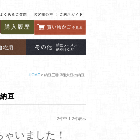
購入履歴
HOME
納豆三昧 3種大豆の納豆
の納豆
2
件中
1
-
2
件表示
ちゃいました！