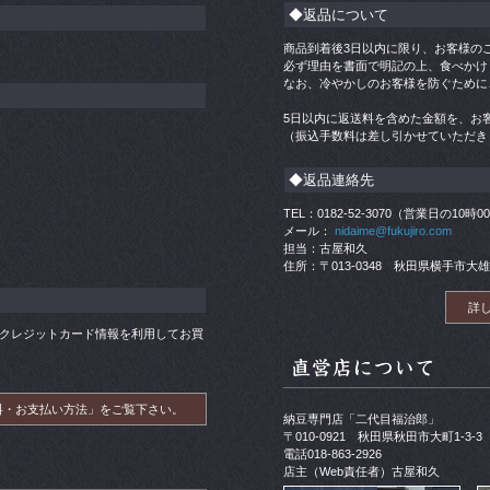
◆返品について
商品到着後3日以内に限り、お客様の
必ず理由を書面で明記の上、食べかけ
なお、冷やかしのお客様を防ぐために
5日以内に返送料を含めた金額を、お
（振込手数料は差し引かせていただき
◆返品連絡先
TEL：0182-52-3070（営業日の10時
メール：
nidaime@fukujiro.com
担当：古屋和久
住所：〒013-0348 秋田県横手市大雄
詳
帳）やクレジットカード情報を利用してお買
料・お支払い方法」をご覧下さい。
納豆専門店「二代目福治郎」
〒010-0921 秋田県秋田市大町1-3-3
電話018-863-2926
店主（Web責任者）古屋和久