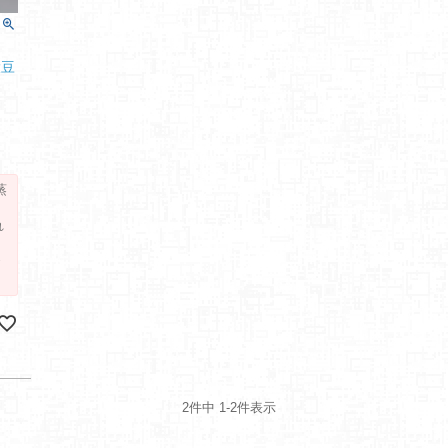
大豆
蒸
れ
2
件中
1
-
2
件表示