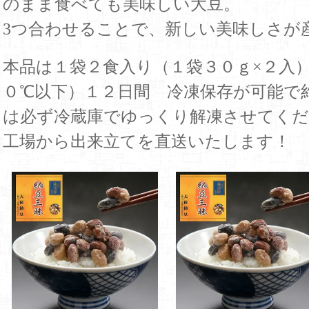
のまま食べても美味しい大豆。
3つ合わせることで、新しい美味しさが
本品は１袋２食入り（１袋３０ｇ×２入
０℃以下）１２日間 冷凍保存が可能で
は必ず冷蔵庫でゆっくり解凍させてくだ
工場から出来立てを直送いたします！