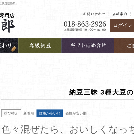
二代目福治郎」
ログイン
納豆三昧 3種大豆
並び替え
新着順
価格が高い順
価格が安い順
色々混ぜたら、おいしくなっ