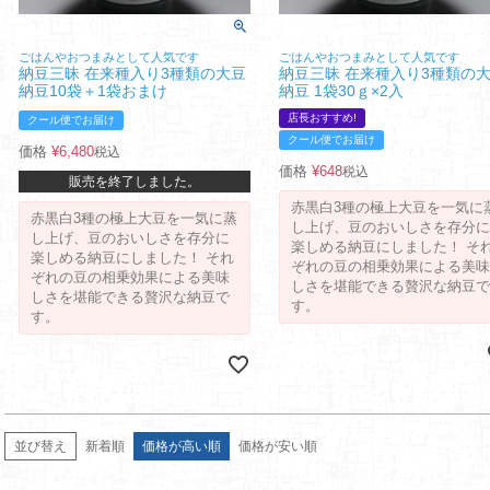
ごはんやおつまみとして人気です
ごはんやおつまみとして人気です
納豆三昧 在来種入り3種類の大豆
納豆三昧 在来種入り3種類の
納豆10袋＋1袋おまけ
納豆 1袋30ｇ×2入
店長おすすめ!
クール便でお届け
クール便でお届け
価格
¥
6,480
税込
価格
¥
648
税込
販売を終了しました。
赤黒白3種の極上大豆を一気に
赤黒白3種の極上大豆を一気に蒸
し上げ、豆のおいしさを存分に
し上げ、豆のおいしさを存分に
楽しめる納豆にしました！ そ
楽しめる納豆にしました！ それ
ぞれの豆の相乗効果による美味
ぞれの豆の相乗効果による美味
しさを堪能できる贅沢な納豆で
しさを堪能できる贅沢な納豆で
す。
す。
並び替え
新着順
価格が高い順
価格が安い順