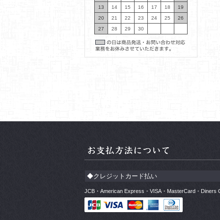
13
14
15
16
17
18
19
20
21
22
23
24
25
26
27
28
29
30
◆クレジットカード払い
JCB・American Express・VISA・MasterCard・Di