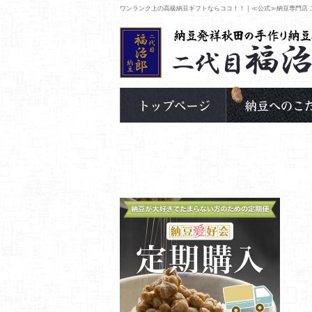
ワンランク上の高級納豆ギフトならココ！！｜≪公式≫納豆専門店 