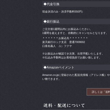
◆代金引換
現金決済のみ・決済手数料
550
円）
◆銀行振込
ご注文後1週間以内にお振込みください。
1週間を超えますと、自動的にキャンセルとなります。
＊＊＊＊＊＊お振込先＊＊＊＊＊＊＊
楽天銀行ロック支店 普通7009002
口座名義人 ユ）フクヤ
※お振込みが確認でき次第、出荷手配いたします。
※払込み手数料はお客様負担でお願い致します。
◆Amazonペイメント
Amazon.co.jpに登録された配送先情報（アドレス
い物できます。
詳しくは「送