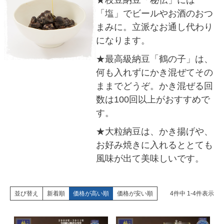
★枝豆納豆「秘伝」には
「塩」でビールやお酒のおつ
まみに。立派なお通し代わり
になります。
★最高級納豆「鶴の子」は、
何も入れずにかき混ぜてその
ままでどうぞ。かき混ぜる回
数は100回以上がおすすめで
す。
★大粒納豆は、かき揚げや、
お好み焼きに入れるととても
風味が出て美味しいです。
並び替え
新着順
価格が高い順
価格が安い順
4
件中
1
-
4
件表示