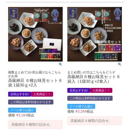
複数まとめて1か所お届けならこちら
まとめ買いの方はこちらをどうぞ
がお得
高級納豆６種お味見セット 6
高級納豆 ６種お味見セット 6
袋入（1袋30ｇ×2食入）
袋 1袋30ｇ×2入
店長おすすめ!
人気商品！！
店長おすすめ!
人気商品！！
この商品は送料別途かかります
この商品は送料別途かかります
クール便でお届け
クール便でお届け
価格
¥
3,164
税込
価格
¥
3,164
税込
高級納豆６種類の詰合せ。
高級納豆６種類の詰合せ。