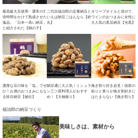
最高級大豆使用・通常の3
二代目福治郎の定番納豆と
オリーブオイルと混ぜて、
倍時間をかけて熟成させた
いえば納豆ごはんなら【鈴
ワインのおつまみに女性に
逸品。「日本一高い納豆」
丸】
大人気の黒豆納豆【光黒】
と紹介された【鶴の子】
濃厚な豆の味を「塩」でぜ
納豆通に大人気！ミシュラ
挽き割り好き必見！抜群の
ひ！お酒のおつまみにもな
ン三ツ星料理人がおすす
粘りと香りが挽き割好きに
る枝豆納豆【秘伝】
め！【大袖振り】
はたまらない【挽き割り】
福治郎の納豆づくり
美味しさは、素材から