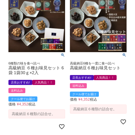
6種類の味を食べ比べ
高級納豆6種を一度に食べ比べ
高級納豆 ６種お味見セット 6
高級納豆６種お味見セット
袋 1袋30ｇ×2入
店長おすすめ!
人気商品！！
店長おすすめ!
人気商品！！
送料込み
送料込み
クール便でお届け
クール便でお届け
価格
¥
4,352
税込
価格
¥
4,352
税込
高級納豆６種類の詰合せ。
高級納豆６種類の詰合せ。