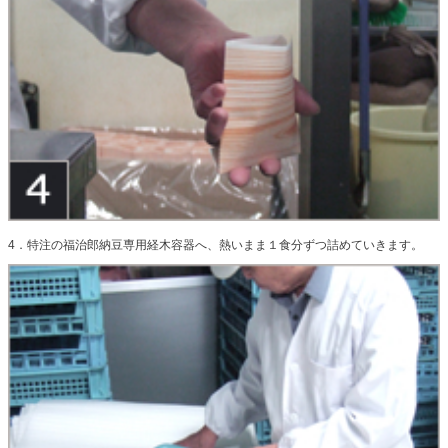
4．特注の福治郎納豆専用経木容器へ、熱いまま１食分ずつ詰めていきます。