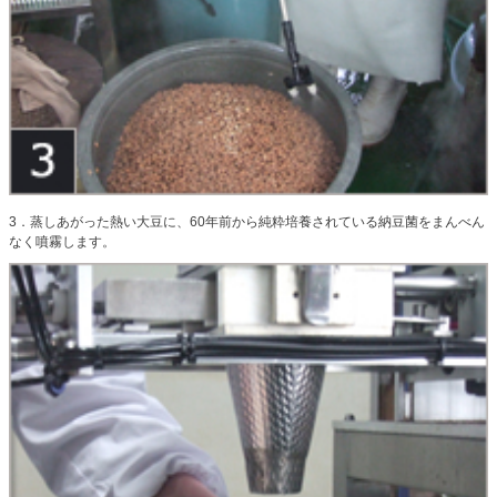
3．蒸しあがった熱い大豆に、60年前から純粋培養されている納豆菌をまんべん
なく噴霧します。