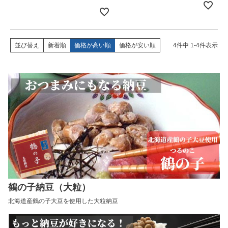
並び替え
新着順
価格が高い順
価格が安い順
4
件中
1
-
4
件表示
鶴の子納豆（大粒）
北海道産鶴の子大豆を使用した大粒納豆