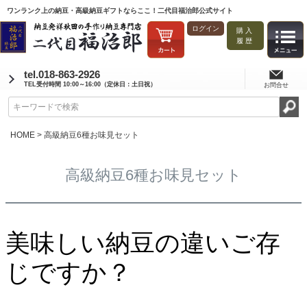
ワンランク上の納豆・高級納豆ギフトならここ！二代目福治郎公式サイト
ログイン
購入
履歴
tel.018-863-2926
TEL受付時間 10:00～16:00（定休日：土日祝）
お問合せ
HOME
高級納豆6種お味見セット
高級納豆6種お味見セット
美味しい納豆の違いご存
じですか？