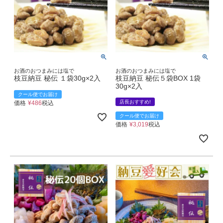
お酒のおつまみには塩で
お酒のおつまみには塩で
枝豆納豆 秘伝 １袋30g×2入
枝豆納豆 秘伝５袋BOX 1袋
30g×2入
クール便でお届け
店長おすすめ!
価格
¥
486
税込
クール便でお届け
価格
¥
3,019
税込