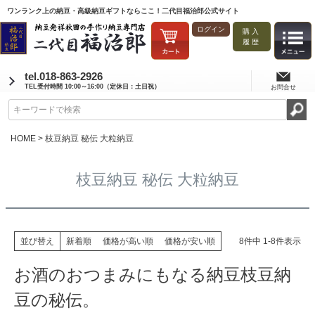
ワンランク上の納豆・高級納豆ギフトならここ！二代目福治郎公式サイト
ログイン
購入
履歴
tel.018-863-2926
TEL受付時間 10:00～16:00（定休日：土日祝）
お問合せ
HOME
枝豆納豆 秘伝 大粒納豆
枝豆納豆 秘伝 大粒納豆
並び替え
新着順
価格が高い順
価格が安い順
8
件中
1
-
8
件表示
お酒のおつまみにもなる納豆枝豆納
豆の秘伝。