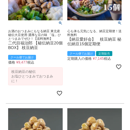
お酒のおつまみにもなる納豆 東北産
心も体も元気になる、納豆定期便！送
秘伝大豆使用 濃厚な豆の味 「塩」ひ
料無料
とつまみでぜひ！【送料無料】
【納豆愛好会】 枝豆納豆 秘
二代目福治郎 【秘伝納豆20個
伝納豆15個定期便
BOX】 枝豆納豆
クール便でお届け
定期販売
クール便でお届け
定期購入の価格
¥
7,145
税込
価格
¥
9,477
税込
枝豆納豆の秘伝
お塩ひとつまみでおつまみ
に！