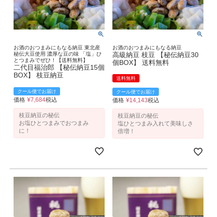
お酒のおつまみにもなる納豆 東北産
お酒のおつまみにもなる納豆
秘伝大豆使用 濃厚な豆の味 「塩」ひ
高級納豆 枝豆 【秘伝納豆30
とつまみでぜひ！【送料無料】
個BOX】 送料無料
二代目福治郎 【秘伝納豆15個
BOX】 枝豆納豆
送料無料
クール便でお届け
クール便でお届け
価格
¥
7,684
税込
価格
¥
14,143
税込
枝豆納豆の秘伝
枝豆納豆の秘伝
お塩ひとつまみでおつまみ
塩ひとつまみ入れて美味しさ
に！
倍増！