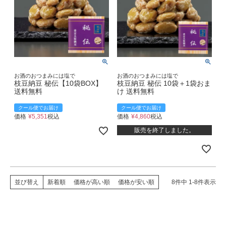
お酒のおつまみには塩で
お酒のおつまみには塩で
枝豆納豆 秘伝【10袋BOX】
枝豆納豆 秘伝 10袋＋1袋おま
送料無料
け 送料無料
クール便でお届け
クール便でお届け
価格
¥
5,351
税込
価格
¥
4,860
税込
販売を終了しました。
並び替え
新着順
価格が高い順
価格が安い順
8
件中
1
-
8
件表示