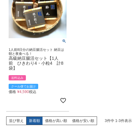
1人前8日分の納豆腸活セット 納豆は
朝と夜食べる！
高級納豆腸活セット【1人
前 ひきわり4・小粒4 計8
袋】
送料込み
クール便でお届け
価格
¥
4,590
税込
並び替え
新着順
価格が高い順
価格が安い順
3
件中
1
-
3
件表示