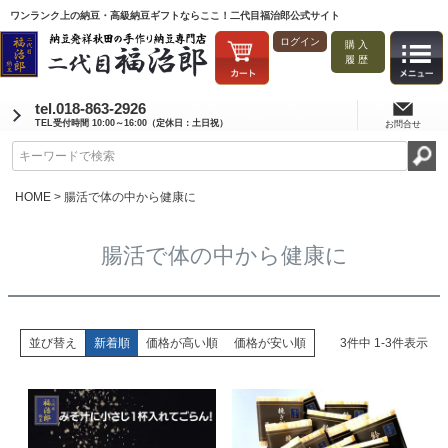
ワンランク上の納豆・高級納豆ギフトならここ！二代目福治郎公式サイト
ログイン
購入
履歴
tel.018-863-2926
TEL受付時間 10:00～16:00（定休日：土日祝）
お問合せ
HOME
腸活で体の中から健康に
腸活で体の中から健康に
並び替え
新着順
価格が高い順
価格が安い順
3
件中
1
-
3
件表示