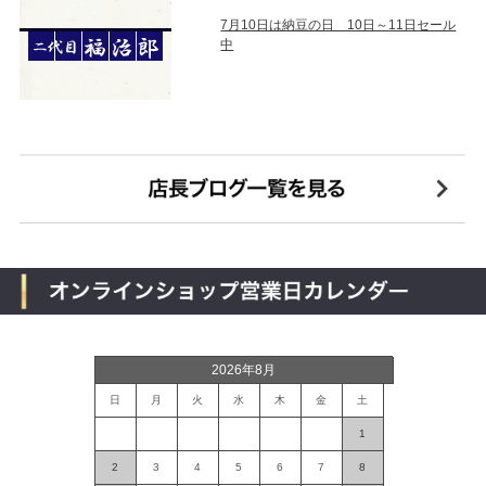
7月10日は納豆の日 10日～11日セール
中
2026年8月
日
月
火
水
木
金
土
1
2
3
4
5
6
7
8