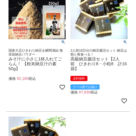
国産大豆ひきわり納豆を瞬間凍結 無
2人前16日分の納豆腸活セット 納豆は
添加納豆パウダー
朝と夜食べる！
みそ汁に小さじ1杯入れてご
高級納豆腸活セット【2人
らん！ 【粉末納豆汁の素
前 ひきわり8・小粒8 計16
50g】
袋】
価格
¥
2,160
税込
送料無料
クール便でお届け
価格
¥
7,830
税込