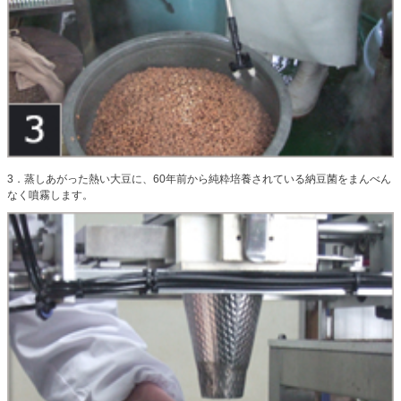
3．蒸しあがった熱い大豆に、60年前から純粋培養されている納豆菌をまんべん
なく噴霧します。