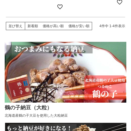
並び替え
新着順
価格が高い順
価格が安い順
4
件中
1
-
4
件表示
鶴の子納豆（大粒）
北海道産鶴の子大豆を使用した大粒納豆