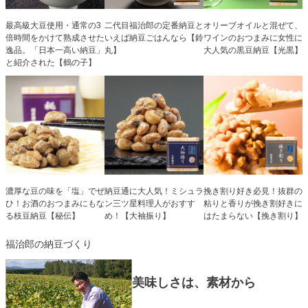
最高級大豆使用・通常の3
二代目福治郎の定番納豆と
オリーブオイルと混ぜて、
倍時間をかけて熟成させた
いえば納豆ごはんなら【鈴
ワインのおつまみに女性に
逸品。「日本一高い納豆」
丸】
大人気の黒豆納豆【光黒】
と紹介された【鶴の子】
濃厚な豆の味を「塩」でぜ
納豆通に大人気！ミシュラ
挽き割り好き必見！抜群の
ひ！お酒のおつまみにもな
ン三ツ星料理人がおすす
粘りと香りが挽き割好きに
る枝豆納豆【秘伝】
め！【大袖振り】
はたまらない【挽き割り】
福治郎の納豆づくり
美味しさは、素材から