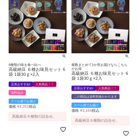
6種類の味を食べ比べ
複数まとめて1か所お届けならこちら
高級納豆 ６種お味見セット 6
がお得
高級納豆 ６種お味見セット 6
袋 1袋30ｇ×2入
袋 1袋30ｇ×2入
店長おすすめ!
人気商品！！
店長おすすめ!
人気商品！！
送料込み
この商品は送料別途かかります
クール便でお届け
クール便でお届け
価格
¥
4,352
税込
価格
¥
3,164
税込
高級納豆６種類の詰合せ。
高級納豆６種類の詰合せ。