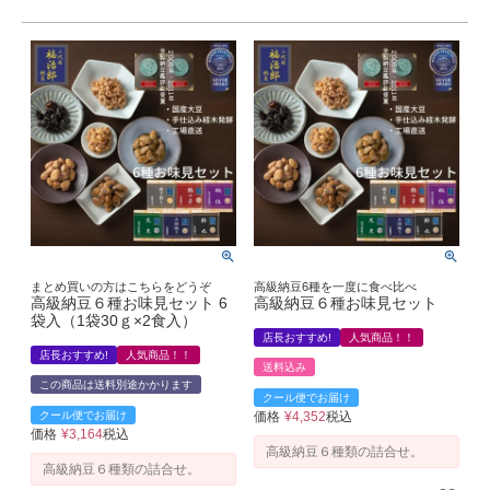
まとめ買いの方はこちらをどうぞ
高級納豆6種を一度に食べ比べ
高級納豆６種お味見セット 6
高級納豆６種お味見セット
袋入（1袋30ｇ×2食入）
店長おすすめ!
人気商品！！
店長おすすめ!
人気商品！！
送料込み
この商品は送料別途かかります
クール便でお届け
クール便でお届け
価格
¥
4,352
税込
価格
¥
3,164
税込
高級納豆６種類の詰合せ。
高級納豆６種類の詰合せ。