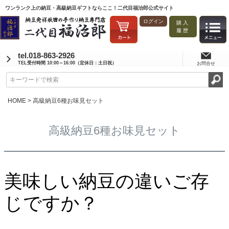
ワンランク上の納豆・高級納豆ギフトならここ！二代目福治郎公式サイト
ログイン
購入
履歴
tel.018-863-2926
TEL受付時間 10:00～16:00（定休日：土日祝）
お問合せ
HOME
高級納豆6種お味見セット
高級納豆6種お味見セット
美味しい納豆の違いご存
じですか？