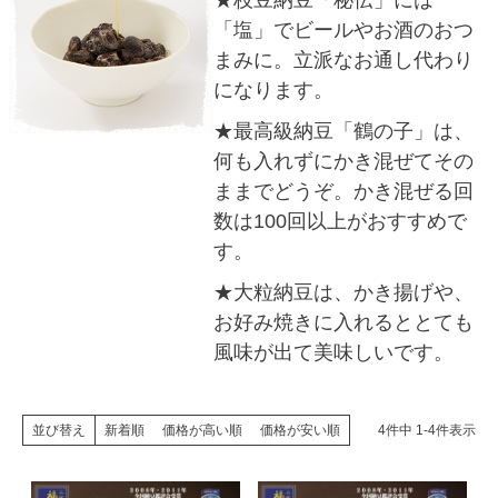
★枝豆納豆「秘伝」には
「塩」でビールやお酒のおつ
まみに。立派なお通し代わり
になります。
★最高級納豆「鶴の子」は、
何も入れずにかき混ぜてその
ままでどうぞ。かき混ぜる回
数は100回以上がおすすめで
す。
★大粒納豆は、かき揚げや、
お好み焼きに入れるととても
風味が出て美味しいです。
並び替え
新着順
価格が高い順
価格が安い順
4
件中
1
-
4
件表示