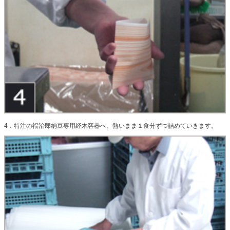
4．特注の福治郎納豆専用経木容器へ、熱いまま１食分ずつ詰めていきます。