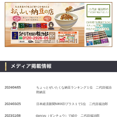
2024/04/05
ちょっとぜいたくな納豆ランキング１位 二代目福治
郎納豆
2024/03/25
日本経済新聞NIKKEIプラス１で1位 二代目福治郎
2023/11/08
dancyu（ダンチュウ）で紹介 二代目福治郎