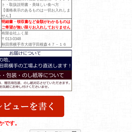
ト・取扱説明書・美味しい食べ方
【価格表示のあるものは一切お入れしま
せん】
明細書・領収書など金額がわかるものは
ご希望が無い限りお入れしておりません
有限会社ふく屋
〒013-0348
秋田県横手市大雄字田根森４７－１６
かです。