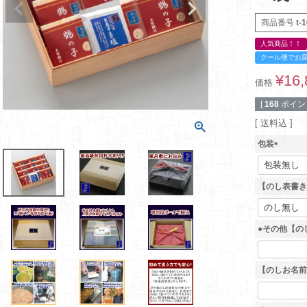
商品番号
t-
人気商品！！
クール便でお
¥
16,
価格
[
168
ポイン
送料込
包装
(
必
須
【のし表書き
)
●その他【の
【のしお名前