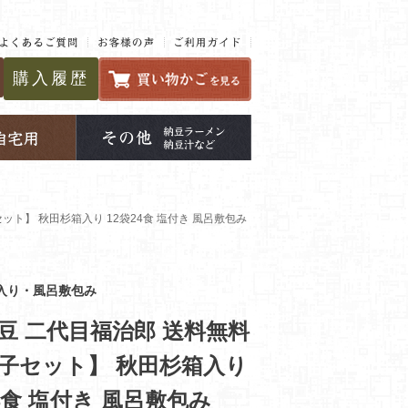
購入履歴
ット】 秋田杉箱入り 12袋24食 塩付き 風呂敷包み
入り・風呂敷包み
豆 二代目福治郎 送料無料
子セット】 秋田杉箱入り
24食 塩付き 風呂敷包み