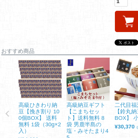
おすすめ商品
高級ひきわり納
高級納豆ギフト
二代目福
豆【挽き割り 10
【こまちセッ
【鈴丸納
0個BOX】 送料
ト】送料無料 8
BOX】 
無料 1袋（30g×2
袋 男鹿半島の
¥
30,370
（
入）
塩・みそたまり4
5