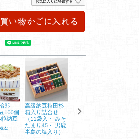
お気に入りに登録する
治郎
高級納豆秋田杉
納豆鉢付高級納
高級納
豆100個
箱入り詰合せ
豆ギフト 【桜】
【愛セ
小粒納豆
（11袋入・ みそ
送料無料 6袋
料無料
たまり45・ 男鹿
塩・みそたまり4
風呂敷
税込）
半島の塩入り）
5
11袋
入 み