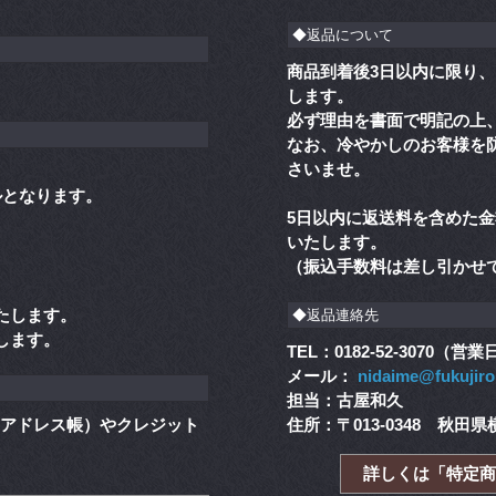
◆返品について
商品到着後3日以内に限り
します。
必ず理由を書面で明記の上
なお、冷やかしのお客様を
さいませ。
。
ルとなります。
5日以内に返送料を含めた
いたします。
（振込手数料は差し引かせ
たします。
◆返品連絡先
します。
TEL：0182-52-3070（営
メール：
nidaime@fukujir
担当：古屋和久
情報（アドレス帳）やクレジット
住所：〒013-0348 秋田県
。
詳しくは「特定商