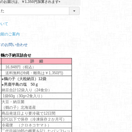
のお届けは、￥1.350円加算されます
(
必
須
ついて
)
機能のご案内
てのお問い合わせ
り鶴の子納豆詰合せ
詳 細
16,848円（税込）
送料無料(沖縄・離島は￥1,350円)
●鶴の子（大粒納豆）12袋
●男鹿半島の塩 50ｇ
納豆合計12袋入り（24食分）
1袋60g（30g×2食入り）
大豆・納豆菌
（鶴の子）北海道産
商品発送日より要冷蔵で12日間
10℃以下で保存（冷凍保存２か月可）
冷蔵便 （クロネコヤマト）
二代目福治郎の概要を記したパンフレッ