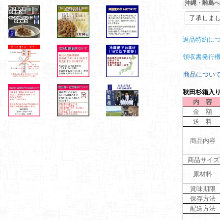
沖縄・離島へ
返品特約に
領収書発行
商品につい
秋田杉箱入
内 容
金 額
送 料
商品内容
商品サイズ
原材料
賞味期限
保存方法
配送方法