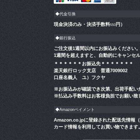
◆代金引換
現金決済のみ・決済手数料
円）
550
◆銀行振込
ご注文後1週間以内にお振込みください
1週間を超えますと、自動的にキャンセ
＊＊＊＊＊＊お振込先＊＊＊＊＊＊＊
楽天銀行ロック支店 普通7009002
口座名義人 ユ）フクヤ
※お振込みが確認でき次第、出荷手配い
※払込み手数料はお客様負担でお願い致
◆Amazonペイメント
Amazon.co.jpに登録された配送先
カード情報を利用してお買い物できます