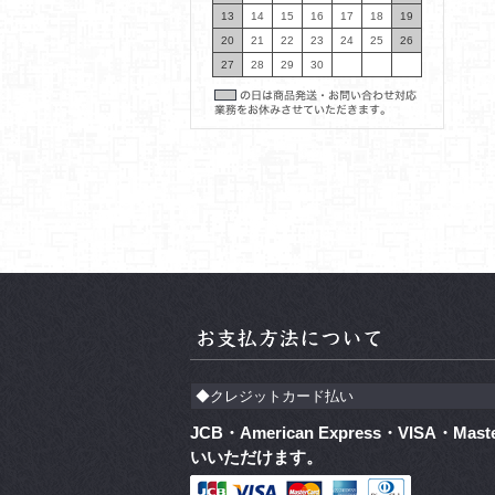
13
14
15
16
17
18
19
20
21
22
23
24
25
26
27
28
29
30
◆クレジットカード払い
JCB・American Express・VISA・Mast
いいただけます。