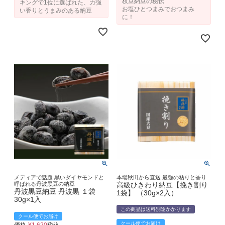
枝豆納豆の秘伝
キングで1位に選ばれた、力強
お塩ひとつまみでおつまみ
い香りとうまみのある納豆
に！
メディアで話題 黒いダイヤモンドと
本場秋田から直送 最強の粘りと香り
呼ばれる丹波黒豆の納豆
高級ひきわり納豆【挽き割り
丹波黒豆納豆 丹波黒 １袋
1袋】 （30g×2入）
30g×1入
この商品は送料別途かかります
クール便でお届け
クール便でお届け
価格
¥
1,620
税込