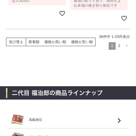
店人気No2
最強の粘りと香り、秋田生ま
れ本場の挽き割り納豆です
38
件中
1
-
20
件表示
並び替え
新着順
価格が高い順
価格が安い順
1
2
高級納豆