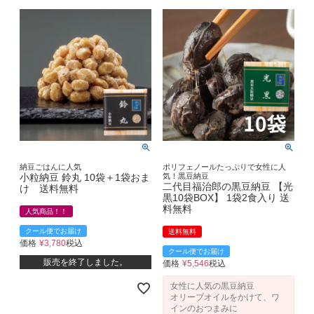
納豆ごはんに人気
ポリフェノールたっぷりで女性に人
小粒納豆 鈴丸 10袋＋1袋おま
気！黒豆納豆
二代目福治郎の黒豆納豆 【光
け 送料無料
黒10袋BOX】 1袋2食入り 送
料無料
人気商品！！
クール便でお届け
送料無料
価格
¥
3,780
税込
クール便でお届け
販売を終了しました。
価格
¥
5,546
税込
女性に人気の黒豆納豆
オリーブオイルをかけて、ワ
インのおつまみに