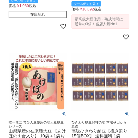
クール便でお届け
クール便でお届け
価格
¥
1,080
税込
価格
¥
10,892
税込
在庫切れ
最高級大豆使用・熟成時間は
通常の3倍！当店人気No1
唯一無二 希少大豆使用の地大豆納豆
ひきわり納豆発祥の地 本場秋田から
シリーズ
直送
山梨県産の在来種大豆 【あけ
高級ひきわり納豆【挽き割り
ぼの１食入り】 10袋＋1袋お
15個BOX】 送料無料 1袋