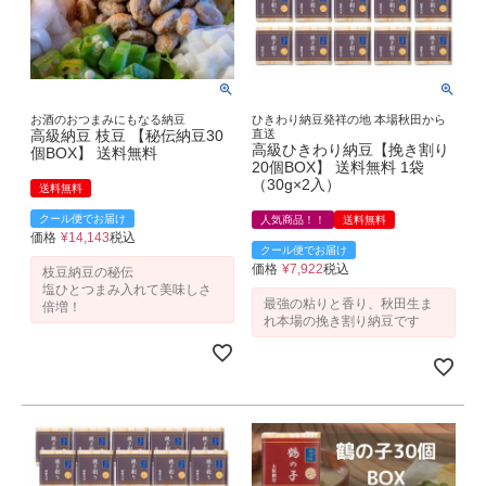
お酒のおつまみにもなる納豆
ひきわり納豆発祥の地 本場秋田から
高級納豆 枝豆 【秘伝納豆30
直送
高級ひきわり納豆【挽き割り
個BOX】 送料無料
20個BOX】 送料無料 1袋
（30g×2入）
送料無料
クール便でお届け
人気商品！！
送料無料
価格
¥
14,143
税込
クール便でお届け
価格
¥
7,922
税込
枝豆納豆の秘伝
塩ひとつまみ入れて美味しさ
最強の粘りと香り、秋田生ま
倍増！
れ本場の挽き割り納豆です