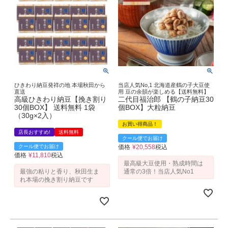
ひきわり納豆発祥の地 本場秋田から
当店人気No,1 北海道産鶴の子大豆使
直送
用 豆の余韻が楽しめる【送料無料】
高級ひきわり納豆【挽き割り
二代目福治郎 【鶴の子納豆30
30個BOX】 送料無料 1袋
個BOX】大粒納豆
（30g×2入）
お買い得商品！
店長おすすめ!
送料無料
クール便でお届け
クール便でお届け
価格
¥
20,558
税込
価格
¥
11,810
税込
最高級大豆使用・熟成時間は
最強の粘りと香り、秋田生ま
通常の3倍！当店人気No1
れ本場の挽き割り納豆です