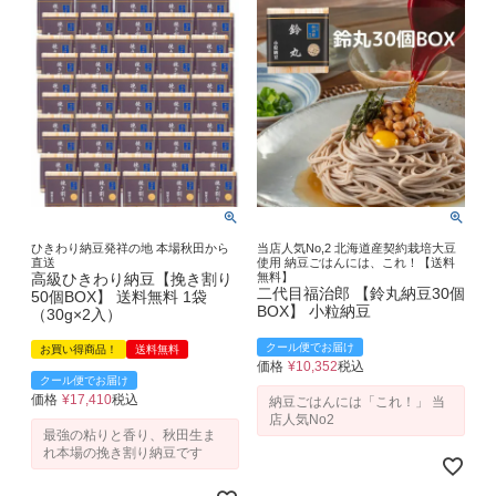
ひきわり納豆発祥の地 本場秋田から
当店人気No,2 北海道産契約栽培大豆
直送
使用 納豆ごはんには、これ！【送料
高級ひきわり納豆【挽き割り
無料】
二代目福治郎 【鈴丸納豆30個
50個BOX】 送料無料 1袋
BOX】 小粒納豆
（30g×2入）
クール便でお届け
お買い得商品！
送料無料
価格
¥
10,352
税込
クール便でお届け
価格
¥
17,410
税込
納豆ごはんには「これ！」 当
店人気No2
最強の粘りと香り、秋田生ま
れ本場の挽き割り納豆です