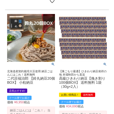
北海道産契約栽培大豆使用 納豆ごは
【巣ごもり最適】ひきわり納豆発祥の
んにはこれ！送料無料
地 本場秋田から直送
二代目福治郎 【鈴丸納豆20個
高級ひきわり納豆【挽き割り
BOX】 小粒納豆
100個BOX】 送料無料 1袋
（30g×2入）
店長おすすめ!
お買い得商品！
送料無料
クール便でお届け
価格
¥
6,950
税込
クール便でお届け
価格
¥
34,690
税込
納豆ごはんには「これ！」 当