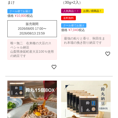
まけ
（30g×2入）
人気商品！！
お買い得商品！
クール便でお届け
価格
¥
10,800
税込
送料無料
販売期間
クール便でお届け
2026/08/05 17:00
〜
価格
¥
7,040
税込
2026/08/13 23:59
最強の粘りと香り、秋田生ま
れ本場の挽き割り納豆です
唯一無二 在来種の大豆のス
ペシャル納豆
山梨県身延町産大豆100％使用
の納豆です