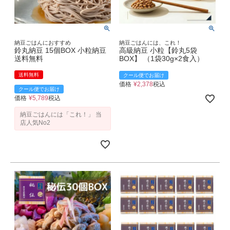
納豆ごはんにおすすめ
納豆ごはんには、これ！
鈴丸納豆 15個BOX 小粒納豆
高級納豆 小粒【鈴丸5袋
送料無料
BOX】 （1袋30g×2食入）
送料無料
クール便でお届け
価格
¥
2,378
税込
クール便でお届け
価格
¥
5,789
税込
納豆ごはんには「これ！」 当
店人気No2