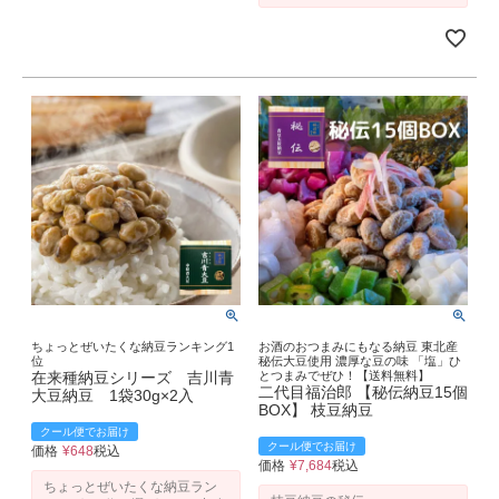
ちょっとぜいたくな納豆ランキング1
お酒のおつまみにもなる納豆 東北産
位
秘伝大豆使用 濃厚な豆の味 「塩」ひ
在来種納豆シリーズ 吉川青
とつまみでぜひ！【送料無料】
二代目福治郎 【秘伝納豆15個
大豆納豆 1袋30g×2入
BOX】 枝豆納豆
クール便でお届け
クール便でお届け
価格
¥
648
税込
価格
¥
7,684
税込
ちょっとぜいたくな納豆ラン