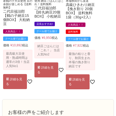
産鶴の子大豆使用 豆の
使用 納豆ごはんにはこ
本場秋田から直送
余韻が楽しめる【送料
れ！送料無料
高級ひきわり納豆
無料】
二代目福治郎
【挽き割り 20個
二代目福治郎
【鈴丸納豆20個
BOX】 送料無料
【鶴の子納豆15
BOX】 小粒納豆
1袋（30g×2入）
個BOX】 大粒納
豆
店長おすすめ!
人気商品！！
クール便でお届け
人気商品！！
送料無料
価格
¥
6,950
税込
クール便でお届け
クール便でお届け
価格
¥
10,892
税込
価格
¥
7,922
税込
納豆ごはんには
「これ！」 当店
最高級大豆使
最強の粘りと香
人気No2
用・熟成時間は
り、秋田生まれ
通常の3倍！当店
本場の挽き割り
人気No1
納豆です
詳細を見
る
詳細を見
詳細を見
る
る
お客様の声をご紹介します