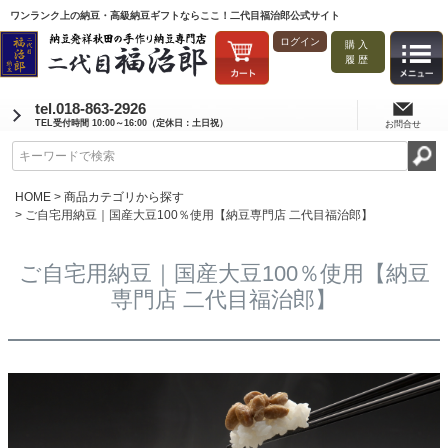
ワンランク上の納豆・高級納豆ギフトならここ！二代目福治郎公式サイト
ログイン
購入
履歴
tel.018-863-2926
TEL受付時間 10:00～16:00（定休日：土日祝）
お問合せ
HOME
商品カテゴリから探す
ご自宅用納豆｜国産大豆100％使用【納豆専門店 二代目福治郎】
ご自宅用納豆｜国産大豆100％使用【納豆
専門店 二代目福治郎】