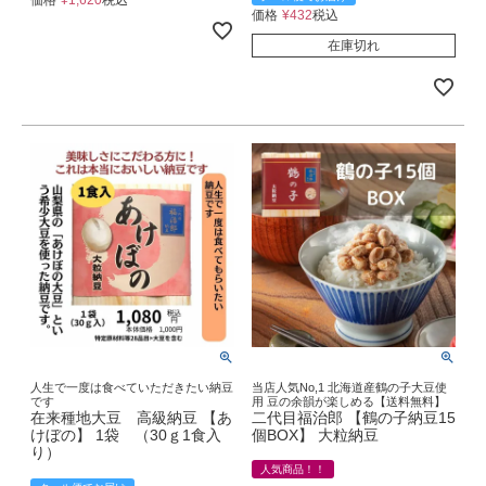
価格
¥
432
税込
在庫切れ
人生で一度は食べていただきたい納豆
当店人気No,1 北海道産鶴の子大豆使
です
用 豆の余韻が楽しめる【送料無料】
在来種地大豆 高級納豆 【あ
二代目福治郎 【鶴の子納豆15
けぼの】 1袋 （30ｇ1食入
個BOX】 大粒納豆
り）
人気商品！！