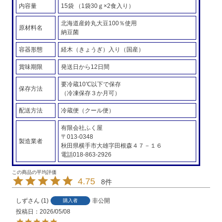
内容量
15袋 （1袋30ｇ×2食入り）
北海道産鈴丸大豆100％使用
原材料名
納豆菌
容器形態
経木（きょうぎ）入り（国産）
賞味期限
発送日から12日間
要冷蔵10℃以下で保存
保存方法
（冷凍保存３か月可）
配送方法
冷蔵便（クール便）
有限会社ふく屋
〒013-0348
製造業者
秋田県横手市大雄字田根森４７－１６
電話018-863-2926
4.75
8
しず
1
非公開
購入者
投稿日
2026/05/08