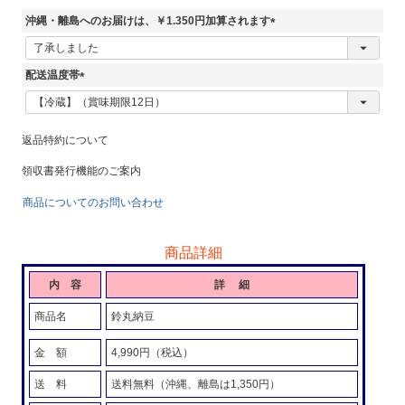
沖縄・離島へのお届けは、￥1.350円加算されます
(
必
須
配送温度帯
)
(
必
須
返品特約について
)
領収書発行機能のご案内
商品についてのお問い合わせ
商品詳細
内 容
詳 細
商品名
鈴丸納豆
金 額
4,990円（税込）
送 料
送料無料（沖縄、離島は1,350円）