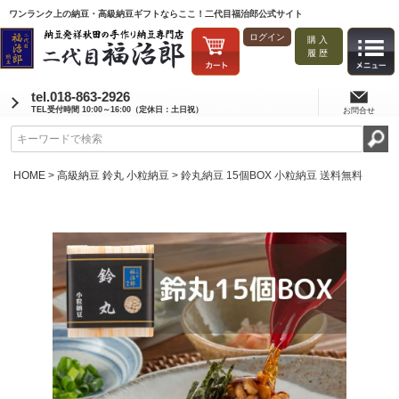
ワンランク上の納豆・高級納豆ギフトならここ！二代目福治郎公式サイト
ログイン
購入
履歴
tel.018-863-2926
TEL受付時間 10:00～16:00（定休日：土日祝）
お問合せ
HOME
高級納豆 鈴丸 小粒納豆
鈴丸納豆 15個BOX 小粒納豆 送料無料