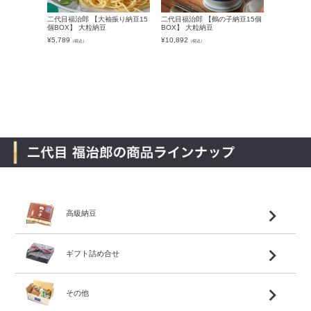
二代目福治郎 【大袖振り納豆15
二代目福治郎 【鶴の子納豆15個
小粒納豆 鈴
個BOX】 大粒納豆
BOX】 大粒納豆
け 送料無
¥
5,789
¥
10,892
¥
3,780
（税込）
（税込）
（税込
高級納豆
ギフト詰め合せ
その他