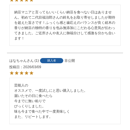
納豆マニアと言ってもいいくらい納豆を食べない日はありませ
ん。初めて二代目福治郎さんの鈴丸をお取り寄せしましたが期待
を超えた旨さです！ふっくら感と歯応えのバランスが良く経木の
香りが納豆の独特の香りを包み無添加にこだわる心意気が伝わっ
てきました。ご近所さんや友人に御福分けして感激を分かち合い
ます！
はなちゃん
1
非公開
購入者
投稿日
2026/03/09
芸能人の

オススメで、一度試しにと思い購入しました。

届いたその日に食べたら

今までに無い粘りで

びっくりしました。

味も今まで食べた中で一度美味しく

また、リピートします。