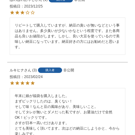
投稿日
2023/12/25
リピートして購入していますが、納豆の臭いが無いなどという事
はありません。多少臭いが少ないかなという程度です。また各商
品も良いお値段がします。しかし、良い大豆を使っているので美
味しい納豆になっています。納豆好きの方にはお勧めだと思いま
す。
ルキヒナ
3
非公開
購入者
投稿日
2023/02/24
年末に娘が福袋を購入しました。

まずビックリしたのは、臭くない！

そして味！なんと豆の風味があり、美味しいこと。

そしてタレが無いとダメだった私ですが、お醤油だけで全然
OK！ビックリです。

さすが日本一高いだけあります。

とても美味しく頂いてます。次はどの納豆にしようかと、今から
楽しみです。