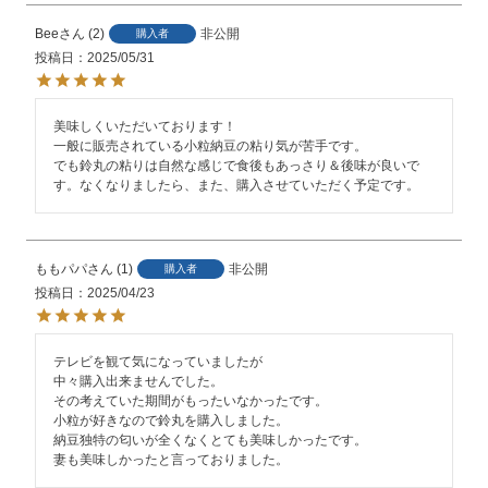
Bee
2
非公開
購入者
投稿日
2025/05/31
美味しくいただいております！

一般に販売されている小粒納豆の粘り気が苦手です。

でも鈴丸の粘りは自然な感じで食後もあっさり＆後味が良いで
ももパパ
1
非公開
購入者
投稿日
2025/04/23
テレビを観て気になっていましたが

中々購入出来ませんでした。

その考えていた期間がもったいなかったです。

小粒が好きなので鈴丸を購入しました。

納豆独特の匂いが全くなくとても美味しかったです。
