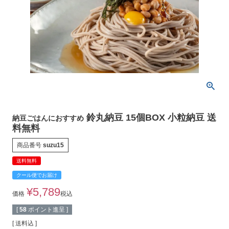
鈴丸納豆 15個BOX 小粒納豆 送
納豆ごはんにおすすめ
料無料
商品番号
suzu15
送料無料
クール便でお届け
¥
5,789
価格
税込
[
58
ポイント進呈 ]
送料込