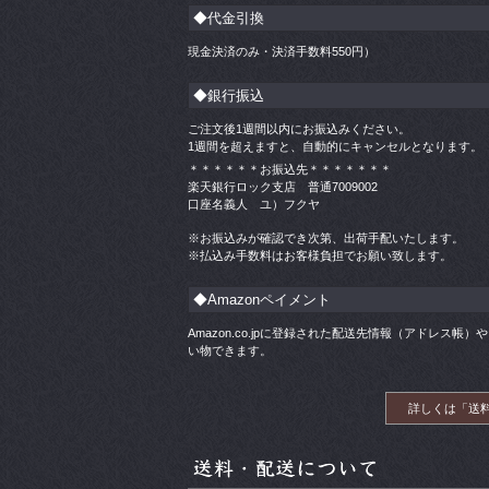
◆代金引換
現金決済のみ・決済手数料
550
円）
◆銀行振込
ご注文後1週間以内にお振込みください。
1週間を超えますと、自動的にキャンセルとなります。
＊＊＊＊＊＊お振込先＊＊＊＊＊＊＊
楽天銀行ロック支店 普通7009002
口座名義人 ユ）フクヤ
※お振込みが確認でき次第、出荷手配いたします。
※払込み手数料はお客様負担でお願い致します。
◆Amazonペイメント
Amazon.co.jpに登録された配送先情報（アドレス
い物できます。
詳しくは「送