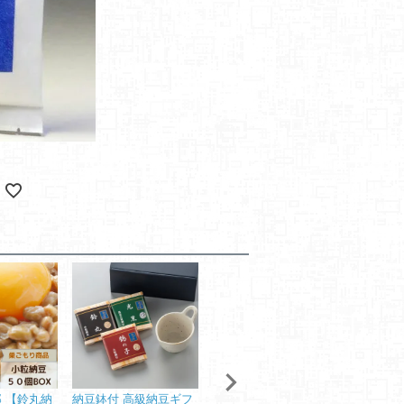
 【鈴丸納
納豆鉢付 高級納豆ギフ
高級納豆ギフト 【こま
二代目福