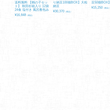
送料無料 【鶴の子セッ
り納豆100個BOX】大粒
豆50個BOX
ト】 秋田杉箱入り 12袋
納豆
¥
15,250
（税込
24食 塩付き 風呂敷包み
¥
30,370
（税込）
¥
16,848
（税込）