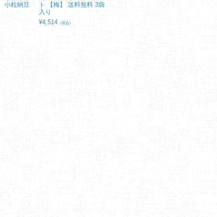
】 小粒納豆
ト 【梅】 送料無料 3袋
ちセット】送料無料 8
豆20個B
入り
袋 男鹿半島の塩・みそ
¥
6,950
）
（税
たまり45
¥
4,514
（税込）
¥
6,599
（税込）