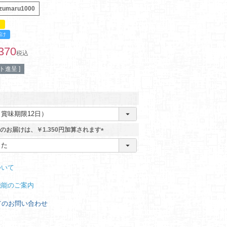
zumaru1000
！
届け
370
税込
ト進呈 ]
のお届けは、￥1.350円加算されます
(
必
須
ついて
)
機能のご案内
てのお問い合わせ