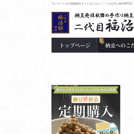
ワンランク上の高級納豆ギフトならココ！！｜≪公式≫納豆専門店 