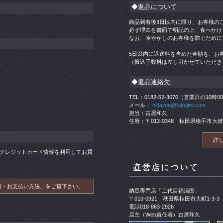
◆返品について
商品到着後3日以内に限り、お客様の
必ず理由を書面で明記の上、食べかけ
なお、冷やかしのお客様を防ぐために
5日以内に返送料を含めた金額を、お
（振込手数料は差し引かせていただき
◆返品連絡先
TEL：0182-52-3070（営業日の10時
メール：
nidaime@fukujiro.com
担当：古屋和久
住所：〒013-0348 秋田県横手市大雄
詳
帳）やクレジットカード情報を利用してお買
料・お支払い方法」をご覧下さい。
納豆専門店「二代目福治郎」
〒010-0921 秋田県秋田市大町1-3-3
電話018-863-2926
店主（Web責任者）古屋和久