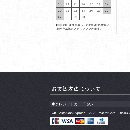
13
14
15
16
17
18
19
20
21
22
23
24
25
26
27
28
29
30
◆クレジットカード払い
JCB・American Express・VISA・MasterCard・Di