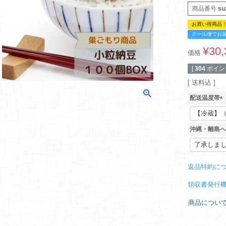
商品番号
su
お買い得商品
クール便でお
¥
30,
価格
[
304
ポイン
送料込
配送温度帯
(
必
須
沖縄・離島へ
)
返品特約に
領収書発行
商品につい