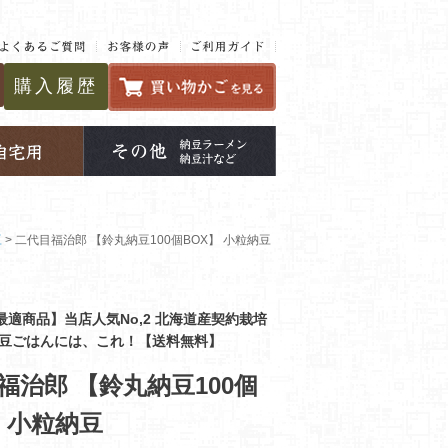
購入履歴
豆
二代目福治郎 【鈴丸納豆100個BOX】 小粒納豆
最適商品】当店人気No,2 北海道産契約栽培
納豆ごはんには、これ！【送料無料】
福治郎 【鈴丸納豆100個
】 小粒納豆