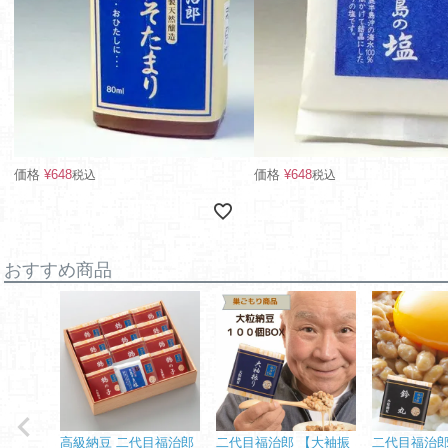
価格
¥
648
価格
¥
648
税込
税込
おすすめ商品
高級納豆 二代目福治郎
二代目福治郎 【大袖振
二代目福治郎