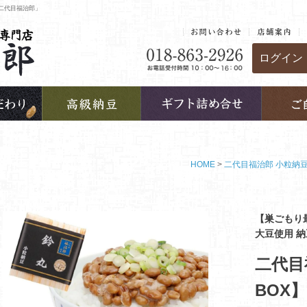
二代目福治郎」
ログイン
HOME
二代目福治郎 小粒納
【巣ごもり
大豆使用 
二代目
BOX