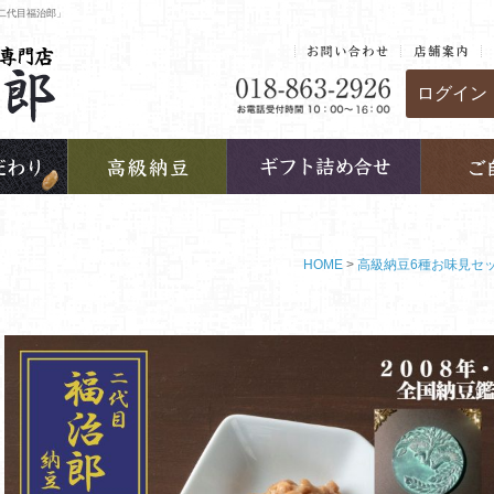
二代目福治郎」
ログイン
HOME
高級納豆6種お味見セ