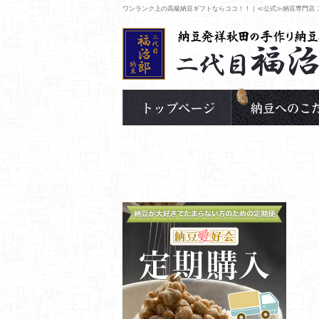
ワンランク上の高級納豆ギフトならココ！！｜≪公式≫納豆専門店 