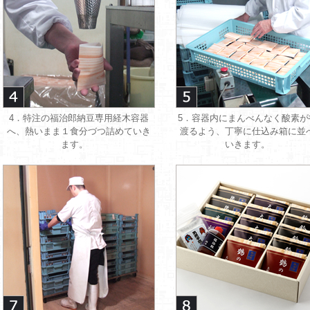
4．特注の福治郎納豆専用経木容器
5．容器内にまんべんなく酸素が
へ、熱いまま１食分づつ詰めていき
渡るよう、丁寧に仕込み箱に並
ます。
いきます。