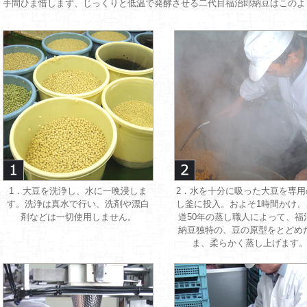
手間ひま惜しまず、じっくりと低温で発酵させる二代目福治郎納豆はこのよ
1．大豆を洗浄し、水に一晩浸しま
2．水を十分に吸った大豆を専用
す。洗浄は真水で行い、洗剤や漂白
し釜に投入。およそ1時間かけ、
剤などは一切使用しません。
道50年の蒸し職人によって、福
納豆独特の、豆の原型をとどめ
ま、柔らかく蒸し上げます