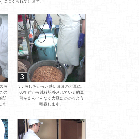
うにつくられています。
の蒸
3．蒸しあがった熱いままの大豆に、
この
60年前から純粋培養されている納豆
治郎
菌をまんべんなく大豆にかかるよう
たま
噴霧します。
。