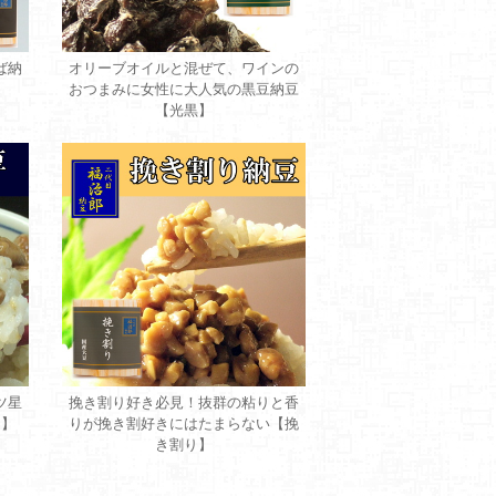
ば納
オリーブオイルと混ぜて、ワインの
おつまみに女性に大人気の黒豆納豆
【光黒】
ツ星
挽き割り好き必見！抜群の粘りと香
り】
りが挽き割好きにはたまらない【挽
き割り】