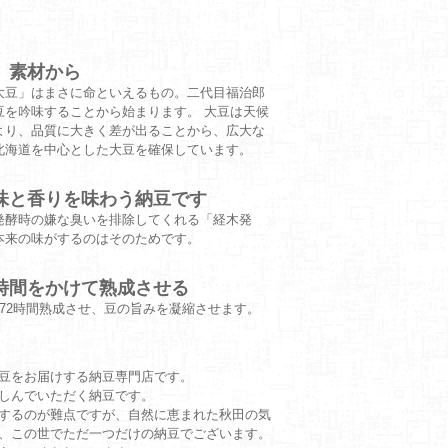
、素材から
大豆」はまさに命といえるもの。二代目福治郎
豆を吟味することから始まります。 大豆は天候
より、品質に大きく差が出ることから、広大な
北海道を中心とした大豆を確保しています。
味と香りを味わう納豆です
発酵時の嫌な臭いを排除してくれる「経木発
本来の味がするのはそのためです。
時間をかけて熟成させる
そ72時間熟成させ、豆の旨みを凝縮させます。
豆をお届けする納豆専門店です。
しんでいただく納豆です。
するのが難点ですが、自然に恵まれた秋田の気
、この世でただ一つだけの納豆でございます。