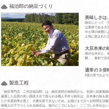
福治郎の納豆づくり
美味しさは
納豆にとって「
は素材である大
や土壌の状態に
土地に恵まれた
大豆本来の
過分な水分と、
酵」。素朴で豆
通常の３倍
5度の室でおよ
製造工程
「納豆専門店 二代目福治郎」は、納豆発祥の地秋田から、全国へ自家製納
厳選した品質の良い国産大豆で造られる職人手作り納豆は、豆本来の味を楽
ただ生産効率が悪く、大量生産できないため、お届けまで少々お時間を頂戴
候風土の下でつくられる納豆は、他のどこでにもない、ここでしか作れない