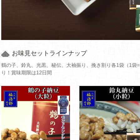
お味見セットラインナップ
鶴の子、鈴丸、光黒、秘伝、大袖振り、挽き割り各1袋（1袋=3
り！賞味期限は12日間