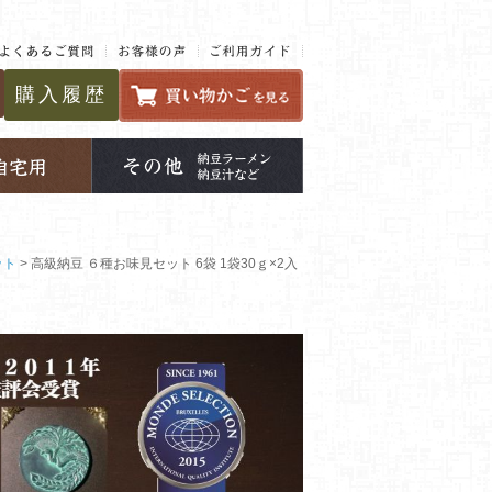
購入履歴
ット
高級納豆 ６種お味見セット 6袋 1袋30ｇ×2入