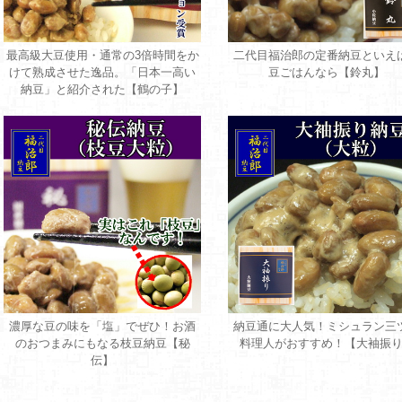
最高級大豆使用・通常の3倍時間をか
二代目福治郎の定番納豆といえ
けて熟成させた逸品。「日本一高い
豆ごはんなら【鈴丸】
納豆」と紹介された【鶴の子】
濃厚な豆の味を「塩」でぜひ！お酒
納豆通に大人気！ミシュラン三
のおつまみにもなる枝豆納豆【秘
料理人がおすすめ！【大袖振
伝】