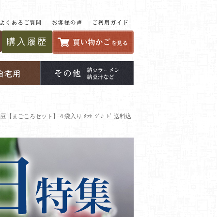
購入履歴
【まごころセット】４袋入り ﾒｯｾｰｼﾞｶｰﾄﾞ 送料込