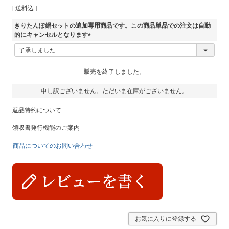
送料込
きりたんぽ鍋セットの追加専用商品です。この商品単品での注文は自動
的にキャンセルとなります
(
必
須
販売を終了しました。
)
申し訳ございません。ただいま在庫がございません。
返品特約について
領収書発行機能のご案内
商品についてのお問い合わせ
お気に入りに登録する