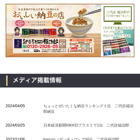
2024/04/05
ちょっとぜいたくな納豆ランキング１位 二代目福治
郎納豆
2024/03/25
日本経済新聞NIKKEIプラス１で1位 二代目福治郎
2023/11/08
dancyu（ダンチュウ）で紹介 二代目福治郎