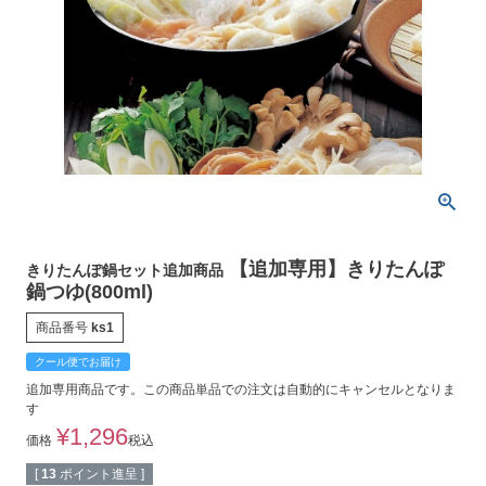
【追加専用】きりたんぽ
きりたんぽ鍋セット追加商品
鍋つゆ(800ml)
商品番号
ks1
クール便でお届け
追加専用商品です。この商品単品での注文は自動的にキャンセルとなりま
す
¥
1,296
価格
税込
[
13
ポイント進呈 ]