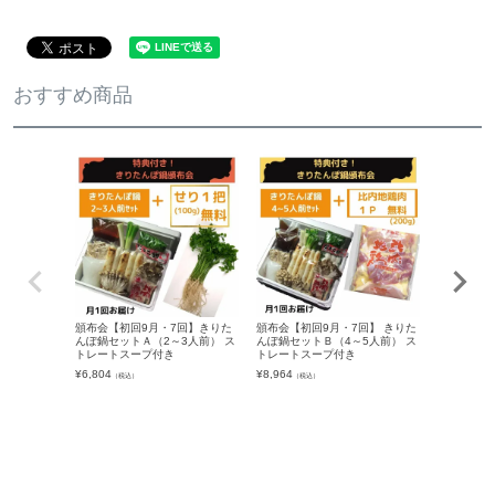
おすすめ商品
頒布会【初回9月・7回】きりた
頒布会【初回9月・7回】 きりた
ふく屋のき
んぽ鍋セットＡ（2～3人前） ス
んぽ鍋セットＢ（4～5人前） ス
～8人前 比
トレートスープ付き
トレートスープ付き
茸 だまこ
¥
6,804
¥
8,964
¥
16,200
（税込）
（税込）
（税