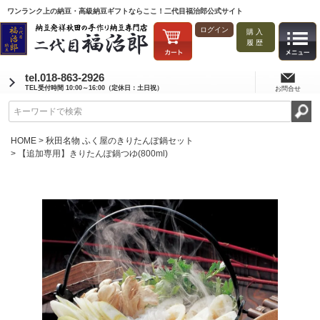
ワンランク上の納豆・高級納豆ギフトならここ！二代目福治郎公式サイト
ログイン
購入
履歴
tel.018-863-2926
TEL受付時間 10:00～16:00（定休日：土日祝）
お問合せ
HOME
秋田名物 ふく屋のきりたんぽ鍋セット
【追加専用】きりたんぽ鍋つゆ(800ml)