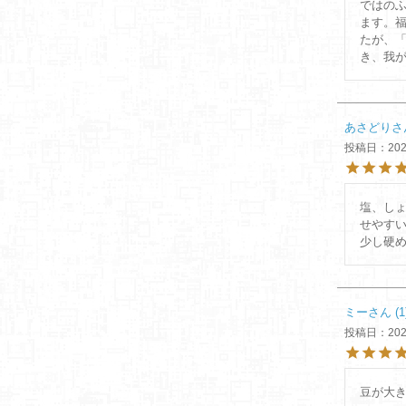
ではの
ます。
たが、
き、我
あさどり
投稿日
202
塩、し
せやすい
少し硬
ミー
1
投稿日
202
豆が大