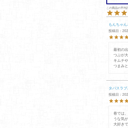
もんちゃん
投稿日
202
最初の出
つぶが
キムチ
タパスラブ
投稿日
202
巷では
うな気が
大好き