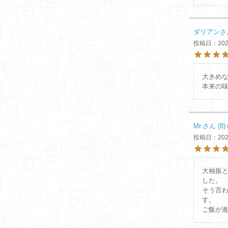
ダリアン
投稿日
202
大きめ
本来の
Mr.
8
投稿日
202
大袖振
した。

そう言
す。

ご飯が