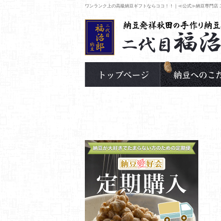
ワンランク上の高級納豆ギフトならココ！！｜≪公式≫納豆専門店 