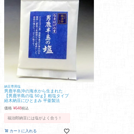
納豆専用塩
男鹿半島沖の海水から生まれた
【男鹿半島の塩 50ｇ】粗塩タイプ
経木納豆にひとまみ 平釜製法
価格
¥
648
税込
福治郎納豆には塩がよく合う！
カートに入れる