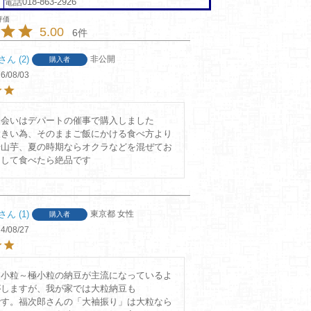
電話018-863-2926
5.00
6
2
非公開
購入者
6/08/03
会いはデパートの催事で購入しました

大きい為、そのままご飯にかける食べ方より
や山芋、夏の時期ならオクラなどを混ぜてお
1
東京都
女性
購入者
4/08/27
、小粒～極小粒の納豆が主流になっているよ
しますが、我が家では大粒納豆も

です。福次郎さんの「大袖振り」は大粒なら