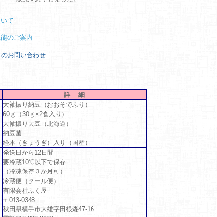
ついて
機能のご案内
てのお問い合わせ
詳 細
大袖振り納豆（おおそでふり）
60ｇ（30ｇ×2食入り）
大袖振り大豆（北海道）
納豆菌
経木（きょうぎ）入り（国産）
発送日から12日間
要冷蔵10℃以下で保存
（冷凍保存３か月可）
冷蔵便（クール便）
有限会社ふく屋
〒013-0348
秋田県横手市大雄字田根森47-16