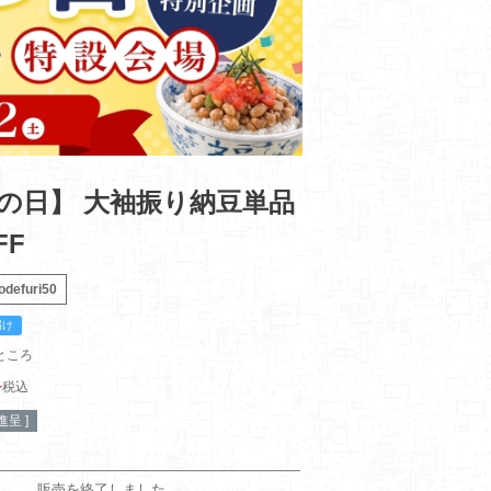
の日】 大袖振り納豆単品
FF
odefuri50
届け
ところ
4
税込
呈 ]
販売を終了しました。