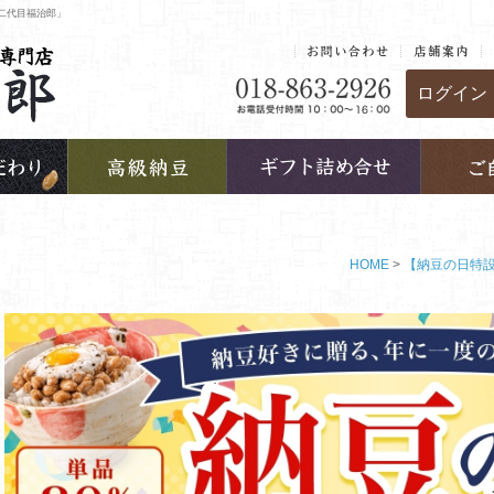
二代目福治郎」
ログイン
HOME
【納豆の日特