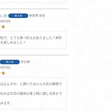
5
秋田県
女性
購入者
4/07/25
な粒で、とても食べ応えがありました！納豆
味を楽しめました！
非公開
購入者
4/07/22
とはなんぞや、と調べてみたら大豆の種類で
われれば大豆の風味が違う様に感じる旨さで
進みます。