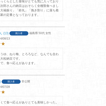
ふっくらとした食味がとても気に入っており
福次郎さんの納豆はおそらく全種類食べまし
「大袖振り」「鈴丸」「挽き割り」に落ち着
が家の定番となっております。
13
福島県
50代
女性
購入者
4/08/13
ょうゆ、ねり梅、とろろなど、なんでも合わ
大粒納豆です。

めで、食べ応えがあります。
非公開
購入者
4/07/28
きくて食べ応えがありとても美味しかった。