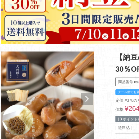
【納豆
30％O
商品番号
os
クール便でお
定価
¥
378
の
¥
26
価格
[
3
ポイント進
送料込