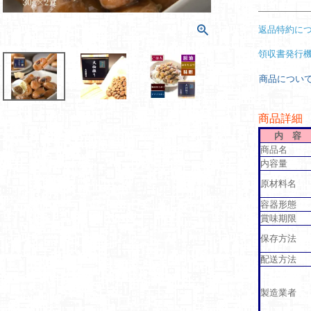
返品特約に
領収書発行
商品につい
商品詳細
内 容
商品名
内容量
原材料名
容器形態
賞味期限
保存方法
配送方法
製造業者