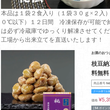
本品は１袋２食入り（１袋３０ｇ×２入
０℃以下）１２日間 冷凍保存が可能で
は必ず冷蔵庫でゆっくり解凍させてくだ
工場から出来立てを直送いたします！
お酒のおつ
枝豆納
料無料
商品番号
hi
クール便でお
¥
5,3
価格
[
54
ポイント