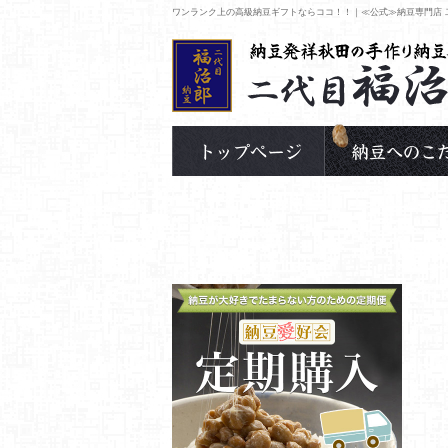
ワンランク上の高級納豆ギフトならココ！！｜≪公式≫納豆専門店 