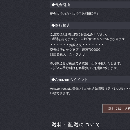
◆代金引換
現金決済のみ・決済手数料
550
円）
◆銀行振込
ご注文後1週間以内にお振込みください。
1週間を超えますと、自動的にキャンセルとなります。
＊＊＊＊＊＊お振込先＊＊＊＊＊＊＊
楽天銀行ロック支店 普通7009002
口座名義人 ユ）フクヤ
※お振込みが確認でき次第、出荷手配いたします。
※払込み手数料はお客様負担でお願い致します。
◆Amazonペイメント
Amazon.co.jpに登録された配送先情報（アドレス
い物できます。
詳しくは「送