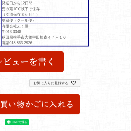
発送日から12日間
要冷蔵10℃以下で保存
（冷凍保存３か月可）
冷蔵便（クール便）
有限会社ふく屋
〒013-0348
秋田県横手市大雄字田根森４７－１６
電話018-863-2926
お気に入りに登録する