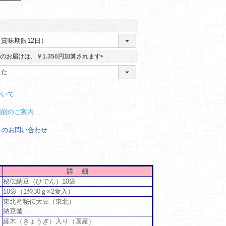
のお届けは、￥1.350円加算されます
(
必
須
ついて
)
機能のご案内
てのお問い合わせ
詳 細
秘伝納豆（ひでん）10袋
10袋（1袋30ｇ×2食入）
東北産秘伝大豆（東北）
納豆菌
経木（きょうぎ）入り（国産）