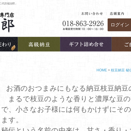
二代目福治郎」
ログイン
HOME
枝豆納豆 秘
お酒のおつまみにもなる納豆枝豆納豆
まるで枝豆のような香りと濃厚な豆の
で、小さなお子様には何もかけずにそ
ます。
秘伝という名前の由来は、甘さ・香り・