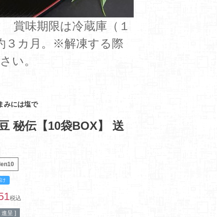
） 賞味期限は冷蔵庫（１
約３カ月。※解凍する際
さい。
まみには塩で
豆 秘伝【10袋BOX】 送
den10
届け
51
税込
進呈 ]