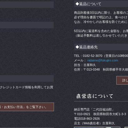
◆返品について
商品到着後3日以内に限り、お客様の
必ず理由を書面で明記の上、食べかけ
なお、冷やかしのお客様を防ぐために
5日以内に返送料を含めた金額を、お
（振込手数料は差し引かせていただき
◆返品連絡先
TEL：0182-52-3070（営業日の10時
メール：
nidaime@fukujiro.com
担当：古屋和久
住所：〒013-0348 秋田県横手市大雄
詳
帳）やクレジットカード情報を利用してお買
料・お支払い方法」をご覧下さい。
納豆専門店「二代目福治郎」
〒010-0921 秋田県秋田市大町1-3-3
電話018-863-2926
店主（Web責任者）古屋和久