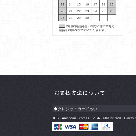
13
14
15
16
17
18
19
20
21
22
23
24
25
26
27
28
29
30
◆クレジットカード払い
JCB・American Express・VISA・MasterCard・Di