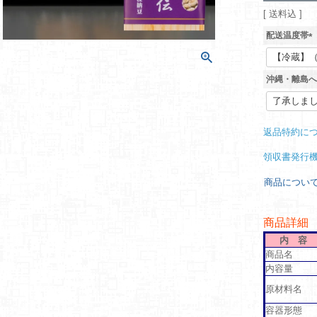
送料込
配送温度帯
(
必
須
沖縄・離島へ
)
返品特約に
領収書発行
商品につい
商品詳細
内 容
商品名
内容量
原材料名
容器形態