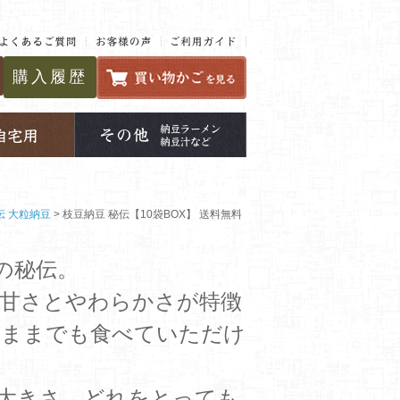
購入履歴
伝 大粒納豆
枝豆納豆 秘伝【10袋BOX】 送料無料
の秘伝。
甘さとやわらかさが特徴
のままでも食べていただけ
大きさ、どれをとっても