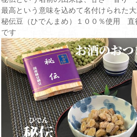
最高という意味を込めて名付けられた大豆
秘伝豆（ひでんまめ）１００％使用 直
です