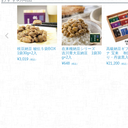
枝豆納豆 秘伝５袋BOX
在来種納豆シリーズ
高級納豆ギフ
1袋30g×2入
吉川青大豆納豆 1袋30
ナ 宝来 秋
g×2入
り・丹波黒
¥
3,019
（税込）
¥
648
¥
21,200
（税込）
（税込