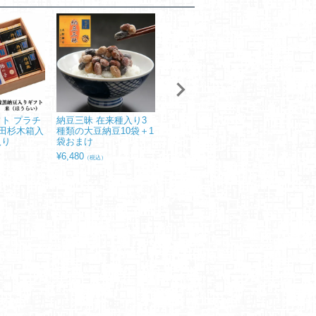
ト プラチ
納豆三昧 在来種入り3
山梨県産の在来種大豆
枝豆納豆 
田杉木箱入
種類の大豆納豆10袋＋1
【あけぼの１食入り】
×2入
入り
袋おまけ
10袋＋1袋おまけ
¥
486
（税込
¥
6,480
¥
10,800
）
（税込）
（税込）