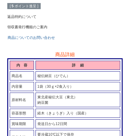
[
5
ポイント進呈 ]
返品特約について
領収書発行機能のご案内
商品についてのお問い合わせ
商品詳細
内 容
詳 細
商品名
秘伝納豆（ひでん）
内容量
1袋（30ｇ×2食入り）
東北産秘伝大豆（東北）
原材料名
納豆菌
容器形態
経木（きょうぎ）入り（国産）
賞味期限
発送日から12日間
要冷蔵10℃以下で保存