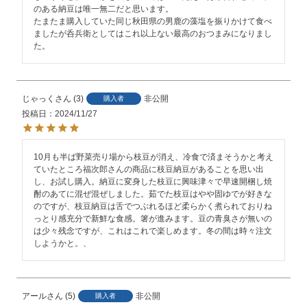
のある納豆は唯一無二だと思います。

たまたま購入していた同じ秋田県の男鹿の藻塩を振りかけて食べ
ましたが呑兵衛としてはこれ以上ない最高のおつまみになりまし
た。
じゃっく
3
非公開
購入者
投稿日
2024/11/27
10月も半ば野菜売り場から枝豆が消え、冷食で済まそうかと考え
ていたところ福次郎さんの商品に枝豆納豆があることを思い出
し、お試し購入。納豆に変身した枝豆に興味津々で早速開梱し焼
酎のあてに混ぜ混ぜしました。茹でた枝豆はやや固ゆでが好きな
のですが、枝豆納豆は舌でつぶれるほど柔らかく煮られておりね
っとり感充分で新鮮な食感。箸が進みます。豆の青臭さが無いの
は少々残念ですが、これはこれで楽しめます。冬の間は時々注文
しようかと。、
アール
5
非公開
購入者