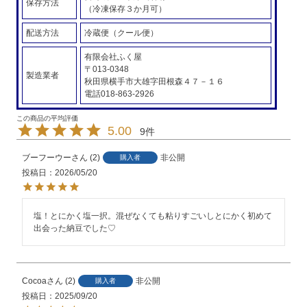
保存方法
（冷凍保存３か月可）
配送方法
冷蔵便（クール便）
有限会社ふく屋
〒013-0348
製造業者
秋田県横手市大雄字田根森４７－１６
電話018-863-2926
5.00
9
ブーフーウー
2
非公開
購入者
投稿日
2026/05/20
塩！とにかく塩一択。混ぜなくても粘りすごいしとにかく初めて
出会った納豆でした♡
Cocoa
2
非公開
購入者
投稿日
2025/09/20