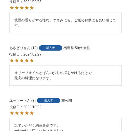
投稿日
2024/09/25
枝豆の香りがする様な、つまみにも、ご飯のお供にも良い感じで
す。
あさどり
13
福島県
50代
女性
購入者
投稿日
2024/02/27
オリーブオイルとほんの少しの塩をかけるだけで

最高の料理になります。
ユッキー
3
非公開
購入者
投稿日
2023/10/22
塩でいただく納豆最高です。

一粒一粒大切にいただきました。