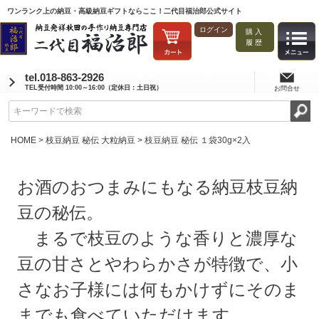
ワンランク上の納豆・高級納豆ギフトならここ！二代目福治郎公式サイト
ログイン
購入
履歴
tel.018-863-2926
TEL受付時間 10:00～16:00（定休日：土日祝）
お問合せ
HOME
枝豆納豆 秘伝 大粒納豆
枝豆納豆 秘伝 １袋30g×2入
お酒のおつまみにもなる納豆枝豆納
豆の秘伝。
まるで枝豆のような香りと濃厚な
豆の甘さとやわらかさが特徴で、小
さなお子様には何もかけずにそのま
までも食べていただけます。