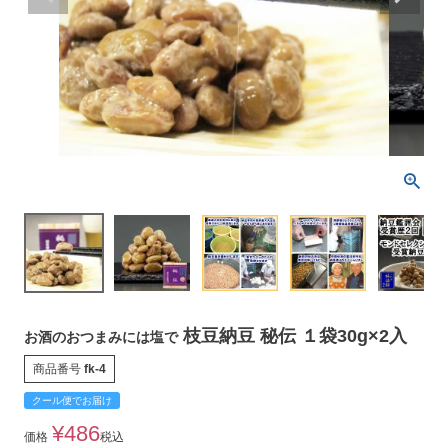
枝豆納豆 秘伝 １袋30g×2入
お酒のおつまみには塩で
商品番号
fk-4
クール便でお届け
¥
486
価格
税込