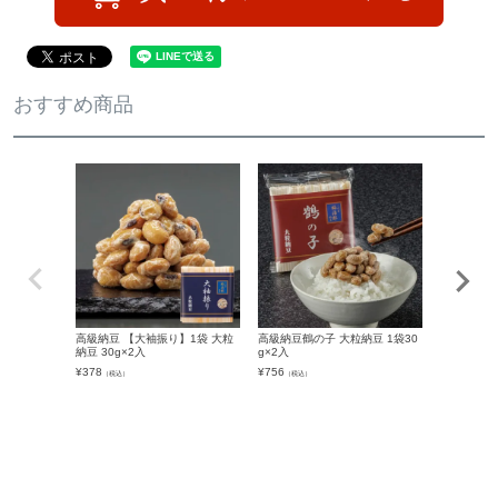
おすすめ商品
高級納豆 【大袖振り】1袋 大粒
高級納豆鶴の子 大粒納豆 1袋30
高級黒豆納豆
納豆 30g×2入
g×2入
g×2食入）
¥
378
¥
756
¥
540
（税込）
（税込）
（税込）