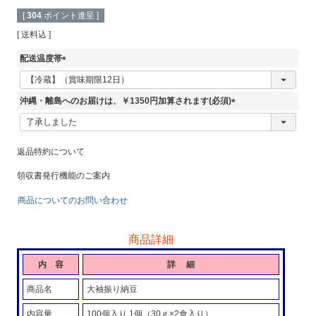
[
304
ポイント進呈 ]
送料込
配送温度帯
(
必
須
沖縄・離島へのお届けは、￥1350円加算されます(必須)
)
(
必
須
返品特約について
)
領収書発行機能のご案内
商品についてのお問い合わせ
商品詳細
内 容
詳 細
商品名
大袖振り納豆
内容量
100個入り 1個（30ｇ×2食入り）