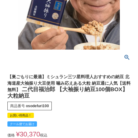
【巣ごもりに最適】ミシュラン三ツ星料理人おすすめの納豆 北
海道産大袖振り大豆使用 噛み応えある大粒 納豆通に人気【送料
二代目福治郎 【大袖振り納豆100個BOX】
無料】
大粒納豆
商品番号
osodefuri100
お買い得商品！
クール便でお届け
¥
30,370
価格
税込