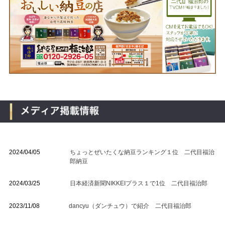
2024/04/05
ちょっとぜいたくな納豆ランキング１位 二代目福治
郎納豆
2024/03/25
日本経済新聞NIKKEIプラス１で1位 二代目福治郎
2023/11/08
dancyu（ダンチュウ）で紹介 二代目福治郎