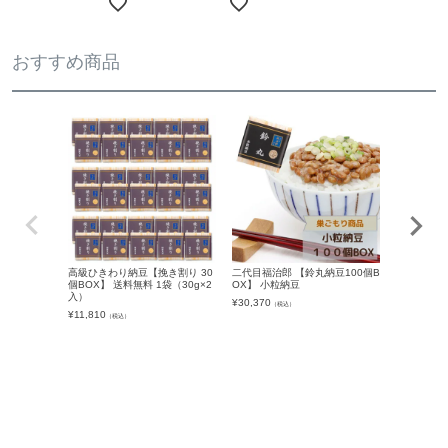
おすすめ商品
高級ひきわり納豆【挽き割り 30
二代目福治郎 【鈴丸納豆100個B
在来種納豆
個BOX】 送料無料 1袋（30g×2
OX】 小粒納豆
豆納豆 1袋
入）
¥
30,370
¥
648
（税込）
（税込）
¥
11,810
（税込）