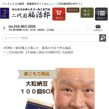
ワンランク上の納豆・高級納豆ギフトならここ！二代目福治郎公式サイト
ログイン
購入
履歴
tel.018-863-2926
TEL受付時間 10:00～16:00（定休日：土日祝）
お問合せ
HOME
納豆職人が選んだ、最高の大豆で作る逸品
二代目福治郎 【大袖振り納豆100個BOX】大粒納豆