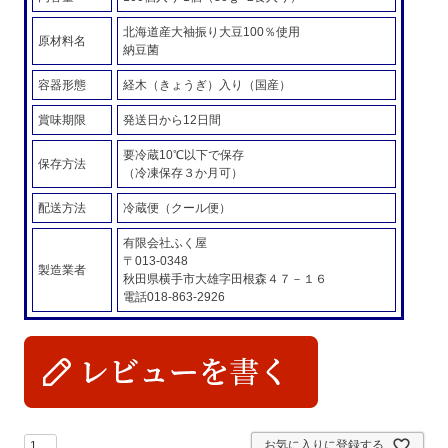
北海道産大袖振り大豆100％使用
原材料名
納豆菌
容器形態
経木（きょうぎ）入り（国産）
賞味期限
発送日から12日間
要冷蔵10℃以下で保存
保存方法
（冷凍保存３か月可）
配送方法
冷蔵便（クール便）
有限会社ふく屋
〒013-0348
製造業者
秋田県横手市大雄字田根森４７－１６
電話018-863-2926
お気に入りに登録する