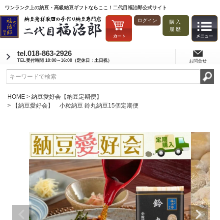
ワンランク上の納豆・高級納豆ギフトならここ！二代目福治郎公式サイト
ログイン
購入
履歴
tel.018-863-2926
TEL受付時間 10:00～16:00（定休日：土日祝）
お問合せ
HOME
納豆愛好会【納豆定期便】
【納豆愛好会】 小粒納豆 鈴丸納豆15個定期便