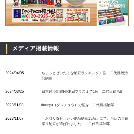
2024/04/05
ちょっとぜいたくな納豆ランキング１位 二代目福治
郎納豆
2024/03/25
日本経済新聞NIKKEIプラス１で1位 二代目福治郎
2023/11/08
dancyu（ダンチュウ）で紹介 二代目福治郎
2023/11/07
『お取り寄せしたい絶品納豆15品』にて、当店の大袖
振り納豆が選ばれました。 二代目福治郎