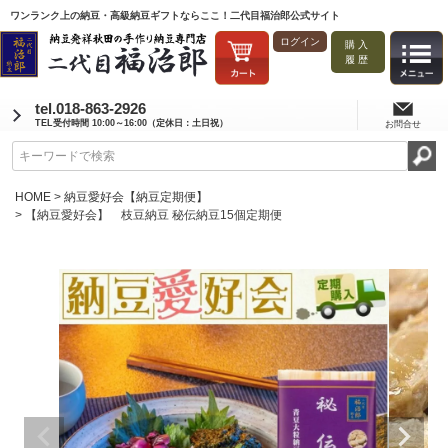
ワンランク上の納豆・高級納豆ギフトならここ！二代目福治郎公式サイト
ログイン
購入
履歴
tel.018-863-2926
TEL受付時間 10:00～16:00（定休日：土日祝）
お問合せ
HOME
納豆愛好会【納豆定期便】
【納豆愛好会】 枝豆納豆 秘伝納豆15個定期便