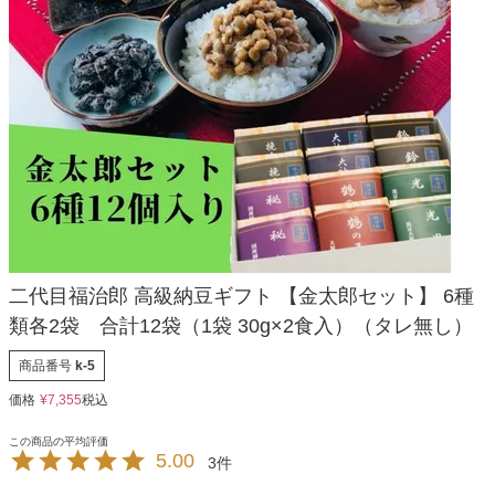
二代目福治郎 高級納豆ギフト 【金太郎セット】 6種
類各2袋 合計12袋（1袋 30g×2食入）（タレ無し）
商品番号
k-5
価格
¥
7,355
税込
5.00
3