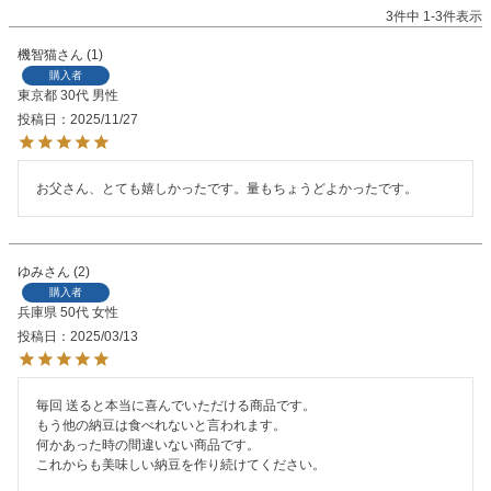
3
件中
1
-
3
件表示
機智猫
1
購入者
東京都
30代
男性
投稿日
2025/11/27
お父さん、とても嬉しかったです。量もちょうどよかったです。
ゆみ
2
購入者
兵庫県
50代
女性
投稿日
2025/03/13
毎回 送ると本当に喜んでいただける商品です。

もう他の納豆は食べれないと言われます。

何かあった時の間違いない商品です。

これからも美味しい納豆を作り続けてください。