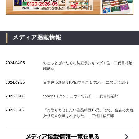
2024/04/05
ちょっとぜいたくな納豆ランキング１位 二代目福治
郎納豆
2024/03/25
日本経済新聞NIKKEIプラス１で1位 二代目福治郎
2023/11/08
dancyu（ダンチュウ）で紹介 二代目福治郎
2023/11/07
『お取り寄せしたい絶品納豆15品』にて、当店の大袖
振り納豆が選ばれました。 二代目福治郎