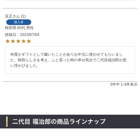
豆正
1
購入者
秋田県
60代
男性
投稿日
2023/07/04
何度かギフトとして戴いたことがありお中元に使わせてもらいまし
た。秋田らしさを考え、ふと貰った時の幸せ気分で二代目福治郎が思
い浮かびました。
3
件中
1
-
3
件表示