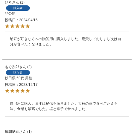
ひろ
1
購入者
非公開
投稿日
2024/04/16
納豆が好きな方への贈答用に購入しました。絶賛しておりまし次は自
分が食べたくなりました。
もぐ次郎
2
購入者
秋田県
50代
男性
投稿日
2023/12/17
自宅用に購入。まずは秘伝を頂きました。大粒の豆で食べごたえも
味、食感も最高でした。塩と辛子で食べました。
毎朝納豆
1