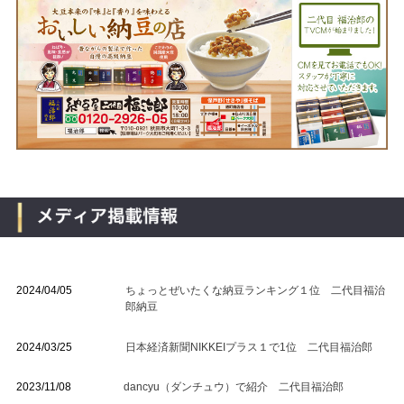
2024/04/05
ちょっとぜいたくな納豆ランキング１位 二代目福治
郎納豆
2024/03/25
日本経済新聞NIKKEIプラス１で1位 二代目福治郎
2023/11/08
dancyu（ダンチュウ）で紹介 二代目福治郎