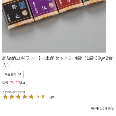
高級納豆ギフト 【手土産セット】 4袋（1袋 30g×2食
入）
商品番号
t-1
価格
¥
3,542
税込
5.00
6
6
件中
1
-
6
件表示