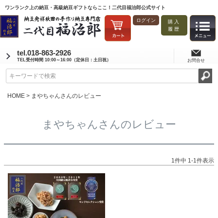
ワンランク上の納豆・高級納豆ギフトならここ！二代目福治郎公式サイト
ログイン
購入
履歴
tel.018-863-2926
TEL受付時間 10:00～16:00（定休日：土日祝）
お問合せ
HOME
まやちゃんさんのレビュー
まやちゃんさんのレビュー
1
件中
1
-
1
件表示