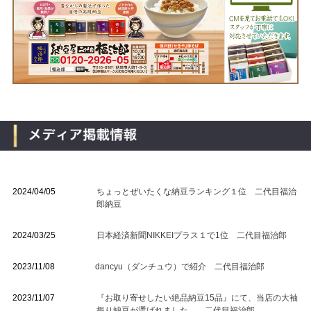
2024/04/05
ちょっとぜいたくな納豆ランキング１位 二代目福治
郎納豆
2024/03/25
日本経済新聞NIKKEIプラス１で1位 二代目福治郎
2023/11/08
dancyu（ダンチュウ）で紹介 二代目福治郎
2023/11/07
『お取り寄せしたい絶品納豆15品』にて、当店の大袖
振り納豆が選ばれました。 二代目福治郎