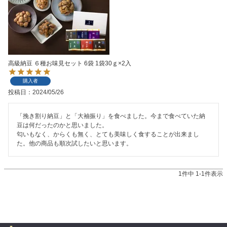
高級納豆 ６種お味見セット 6袋 1袋30ｇ×2入
購入者
投稿日
2024/05/26
「挽き割り納豆」と「大袖振り」を食べました。今まで食べていた納
豆は何だったのかと思いました。

匂いもなく、からくも無く、とても美味しく食することが出来まし
た。他の商品も順次試したいと思います。
1
件中
1
-
1
件表示