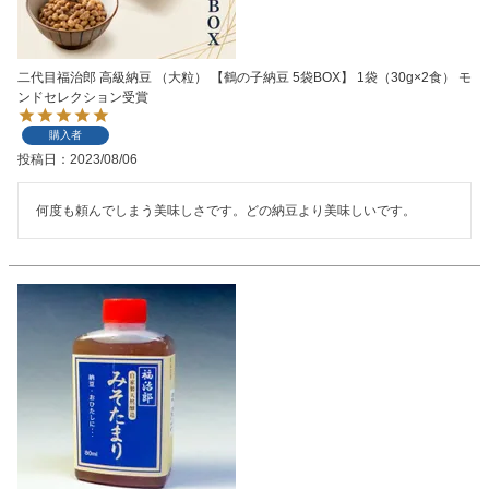
二代目福治郎 高級納豆 （大粒） 【鶴の子納豆 5袋BOX】 1袋（30g×2食） モ
ンドセレクション受賞
購入者
投稿日
2023/08/06
何度も頼んでしまう美味しさです。どの納豆より美味しいです。