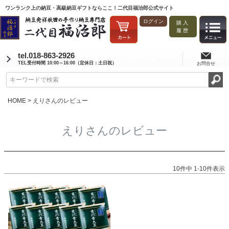
ワンランク上の納豆・高級納豆ギフトならここ！二代目福治郎公式サイト
ログイン
購入
履歴
tel.018-863-2926
TEL受付時間 10:00～16:00（定休日：土日祝）
お問合せ
HOME
えりさんのレビュー
えりさんのレビュー
10
件中
1
-
10
件表示