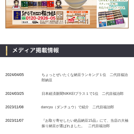
2024/04/05
ちょっとぜいたくな納豆ランキング１位 二代目福治
郎納豆
2024/03/25
日本経済新聞NIKKEIプラス１で1位 二代目福治郎
2023/11/08
dancyu（ダンチュウ）で紹介 二代目福治郎
2023/11/07
『お取り寄せしたい絶品納豆15品』にて、当店の大袖
振り納豆が選ばれました。 二代目福治郎