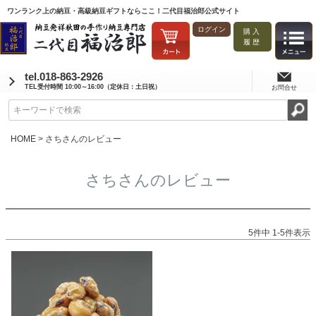
ワンランク上の納豆・高級納豆ギフトならここ！二代目福治郎公式サイト
ログイン
購入
履歴
tel.018-863-2926
TEL受付時間 10:00～16:00（定休日：土日祝）
お問合せ
HOME
さちさんのレビュー
さちさんのレビュー
5
件中
1
-
5
件表示