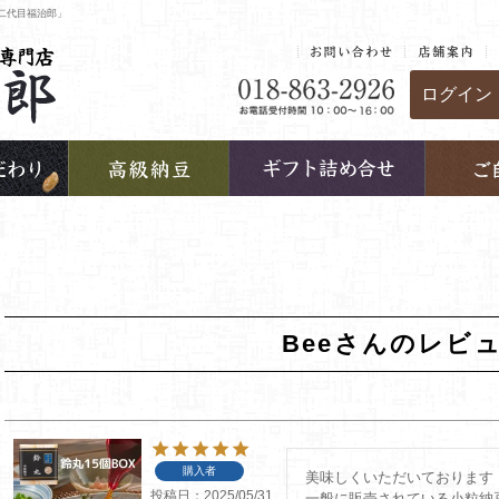
二代目福治郎」
ログイン
Beeさんのレビ
購入者
美味しくいただいております！
投稿日
2025/05/31
一般に販売されている小粒納