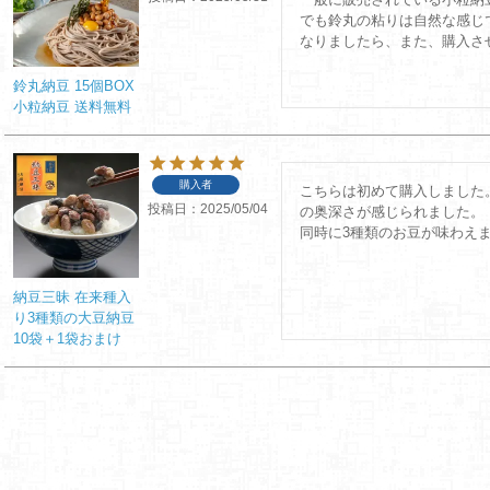
でも鈴丸の粘りは自然な感じ
鈴丸納豆 15個BOX
小粒納豆 送料無料
購入者
こちらは初めて購入しました
投稿日
2025/05/04
の奥深さが感じられました。

納豆三昧 在来種入
り3種類の大豆納豆
10袋＋1袋おまけ