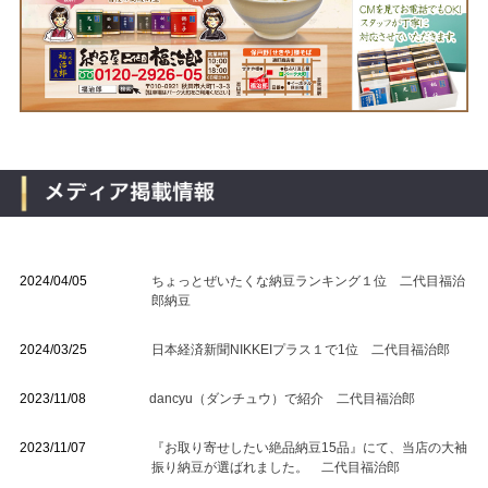
2024/04/05
ちょっとぜいたくな納豆ランキング１位 二代目福治
郎納豆
2024/03/25
日本経済新聞NIKKEIプラス１で1位 二代目福治郎
2023/11/08
dancyu（ダンチュウ）で紹介 二代目福治郎
2023/11/07
『お取り寄せしたい絶品納豆15品』にて、当店の大袖
振り納豆が選ばれました。 二代目福治郎