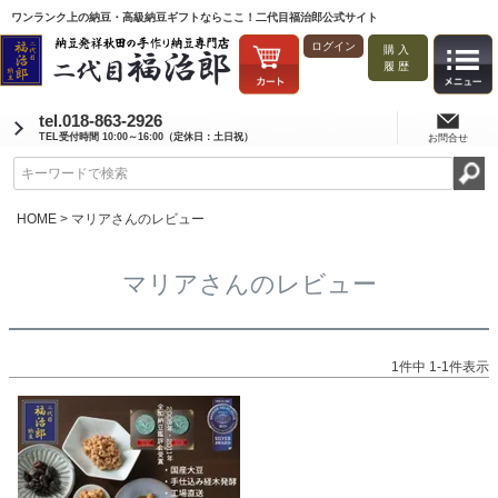
ワンランク上の納豆・高級納豆ギフトならここ！二代目福治郎公式サイト
ログイン
購入
履歴
tel.018-863-2926
TEL受付時間 10:00～16:00（定休日：土日祝）
お問合せ
HOME
マリアさんのレビュー
マリアさんのレビュー
1
件中
1
-
1
件表示