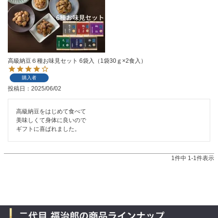
高級納豆６種お味見セット 6袋入（1袋30ｇ×2食入）
購入者
投稿日
2025/06/02
高級納豆をはじめて食べて

美味しくて身体に良いので

ギフトに喜ばれました。
1
件中
1
-
1
件表示