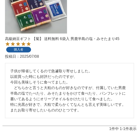
高級納豆ギフト 【菊】 送料無料 6袋入 男鹿半島の塩・みそたまり45
購入者
投稿日
2025/07/08
子供が帰省してくるので急遽取り寄せしました。

以前買った時にも好評だったのですが、

今回も美味しそうに食べてました。

　どちらかと言うと大粒のものが好きなのですが、付属していた男鹿
半島の塩でたべたり、みそたまりをかけて食べたり、パンフレットに
書いてあるようにオリーブオイルをかけたりして食べました。

特に光黒が好きで、大粒で柔らかくてなんとも言えず美味しいです。

1
件中
1
-
1
件表示