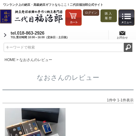
ワンランク上の納豆・高級納豆ギフトならここ！二代目福治郎公式サイト
ログイン
購入
履歴
tel.018-863-2926
TEL受付時間 10:00～16:00（定休日：土日祝）
お問合せ
HOME
なおさんのレビュー
なおさんのレビュー
1
件中
1
-
1
件表示