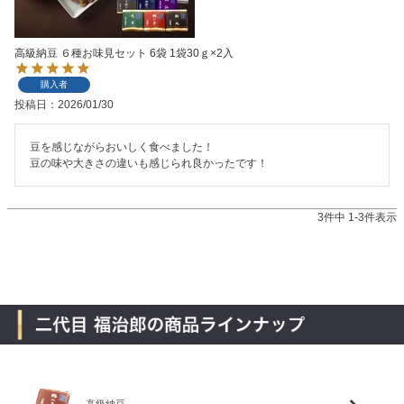
高級納豆 ６種お味見セット 6袋 1袋30ｇ×2入
購入者
投稿日
2026/01/30
豆を感じながらおいしく食べました！

豆の味や大きさの違いも感じられ良かったです！
3
件中
1
-
3
件表示
高級納豆