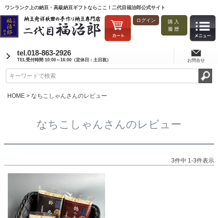
ワンランク上の納豆・高級納豆ギフトならここ！二代目福治郎公式サイト
ログイン
購入
履歴
tel.018-863-2926
TEL受付時間 10:00～16:00（定休日：土日祝）
お問合せ
HOME
なちこしゃんさんのレビュー
なちこしゃんさんのレビュー
3
件中
1
-
3
件表示