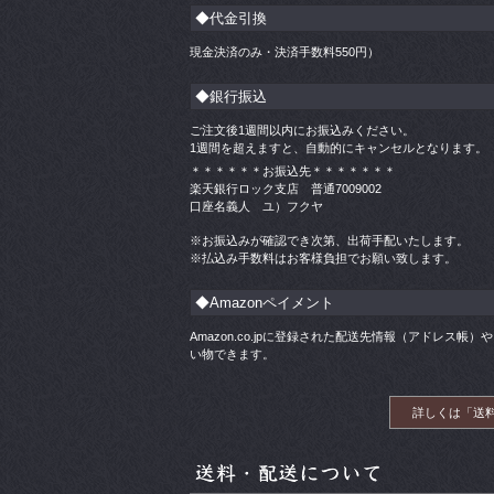
◆代金引換
現金決済のみ・決済手数料
550
円）
◆銀行振込
ご注文後1週間以内にお振込みください。
1週間を超えますと、自動的にキャンセルとなります。
＊＊＊＊＊＊お振込先＊＊＊＊＊＊＊
楽天銀行ロック支店 普通7009002
口座名義人 ユ）フクヤ
※お振込みが確認でき次第、出荷手配いたします。
※払込み手数料はお客様負担でお願い致します。
◆Amazonペイメント
Amazon.co.jpに登録された配送先情報（アドレス
い物できます。
詳しくは「送