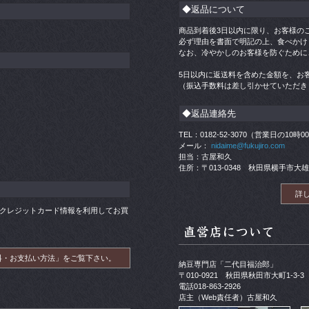
◆返品について
商品到着後3日以内に限り、お客様の
必ず理由を書面で明記の上、食べかけ
なお、冷やかしのお客様を防ぐために
5日以内に返送料を含めた金額を、お
（振込手数料は差し引かせていただき
◆返品連絡先
TEL：0182-52-3070（営業日の10時
メール：
nidaime@fukujiro.com
担当：古屋和久
住所：〒013-0348 秋田県横手市大雄
詳
帳）やクレジットカード情報を利用してお買
料・お支払い方法」をご覧下さい。
納豆専門店「二代目福治郎」
〒010-0921 秋田県秋田市大町1-3-3
電話018-863-2926
店主（Web責任者）古屋和久