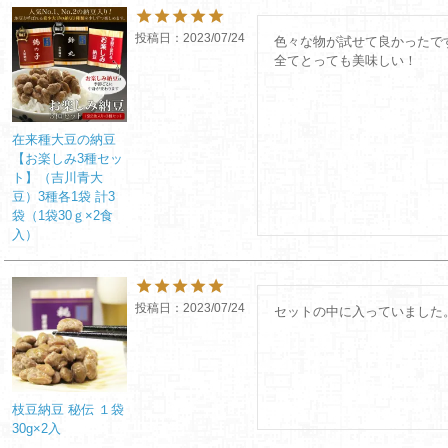
投稿日
2023/07/24
色々な物が試せて良かったです
全てとっても美味しい！
在来種大豆の納豆
【お楽しみ3種セッ
ト】（吉川青大
豆）3種各1袋 計3
袋（1袋30ｇ×2食
入）
投稿日
2023/07/24
セットの中に入っていました
枝豆納豆 秘伝 １袋
30g×2入