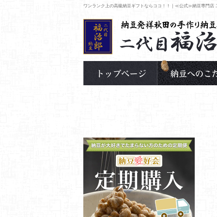
ワンランク上の高級納豆ギフトならココ！！｜≪公式≫納豆専門店 