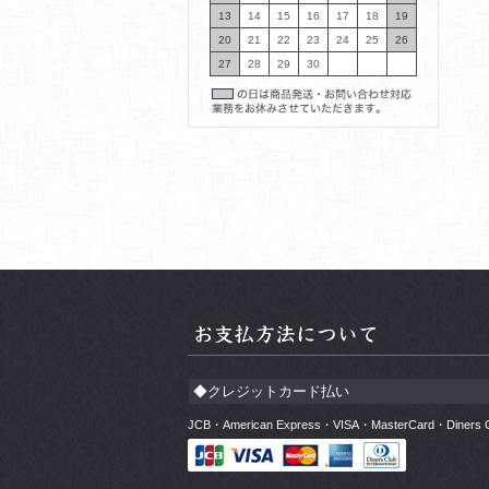
13
14
15
16
17
18
19
20
21
22
23
24
25
26
27
28
29
30
◆クレジットカード払い
JCB・American Express・VISA・MasterCard・Di