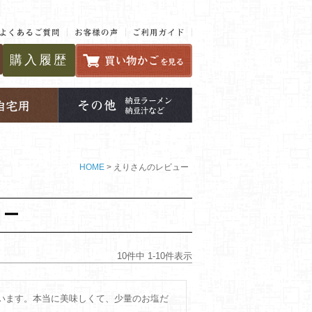
購入履歴
HOME
えりさんのレビュー
ュー
10
件中
1
-
10
件表示
います。本当に美味しくて、少量のお塩だ