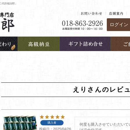
二代目福治郎」
ログイン
えりさんのレビ
購入者
何度も購入させていただいて
投稿日
2025/04/26
けで十分です。
