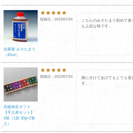
投稿日
2023/07/24
こちらのみそたまり初めて食
も上品な味です。
自家製 みそたまり
（45ml）
投稿日
2023/07/24
娘に分けてあげてもとても喜
す。
高級納豆ギフト
【手土産セット】
4袋（1袋 30g×2食
入）