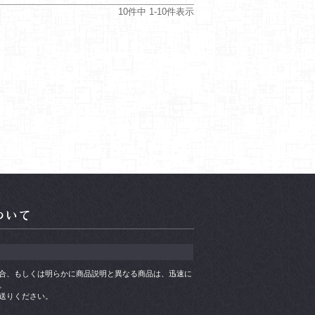
10
件中
1
-
10
件表示
合、もしくは明らかに商品説明と異なる商品は、迅速に
。
送りください。