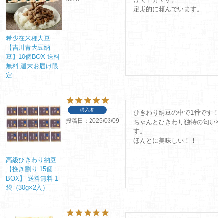
定期的に頼んでいます。
希少在来種大豆
【吉川青大豆納
豆】10個BOX 送料
無料 週末お届け限
定
購入者
ひきわり納豆の中で1番です！
投稿日
2025/03/09
ちゃんとひきわり独特の匂い
す。

ほんとに美味しい！！
高級ひきわり納豆
【挽き割り 15個
BOX】 送料無料 1
袋（30g×2入）