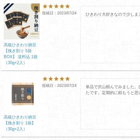
投稿日
2023/07/24
ひきわり大好きなので少しま
高級ひきわり納豆
【挽き割り 5袋
BOX】 送料込 1袋
（30g×2入）
投稿日
2023/07/24
単品で沢山頼んでみました。
たです。定期的に頼もうと思
高級ひきわり納豆
【挽き割り 1袋】
（30g×2入）