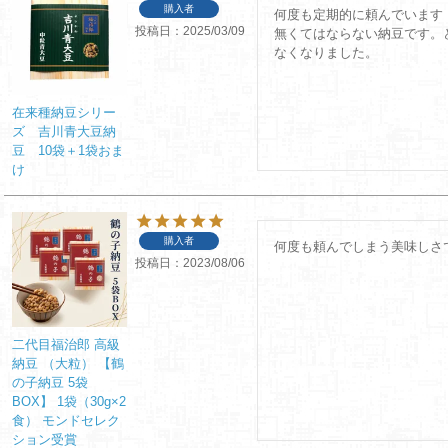
購入者
何度も定期的に頼んでいます！
投稿日
2025/03/09
無くてはならない納豆です。
なくなりました。
在来種納豆シリー
ズ 吉川青大豆納
豆 10袋＋1袋おま
け
購入者
何度も頼んでしまう美味しさ
投稿日
2023/08/06
二代目福治郎 高級
納豆 （大粒） 【鶴
の子納豆 5袋
BOX】 1袋（30g×2
食） モンドセレク
ション受賞