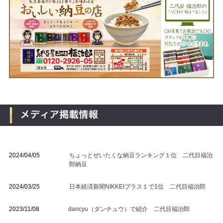
2024/04/05
ちょっとぜいたくな納豆ランキング１位 二代目福治
郎納豆
2024/03/25
日本経済新聞NIKKEIプラス１で1位 二代目福治郎
2023/11/08
dancyu（ダンチュウ）で紹介 二代目福治郎