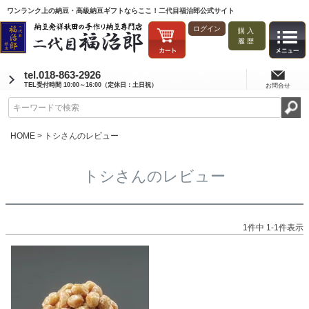
ワンランク上の納豆・高級納豆ギフトならここ！二代目福治郎公式サイト
ログイン
購入
履歴
tel.018-863-2926
TEL受付時間 10:00～16:00（定休日：土日祝）
お問合せ
HOME
トシさんのレビュー
トシさんのレビュー
1
件中
1
-
1
件表示