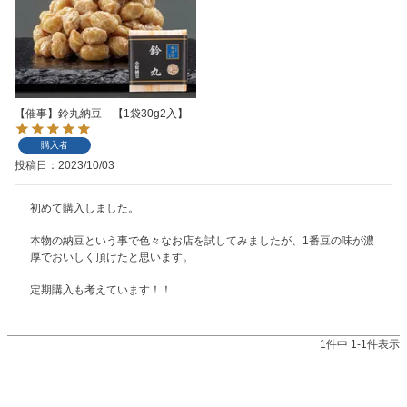
【催事】鈴丸納豆 【1袋30g2入】
購入者
投稿日
2023/10/03
初めて購入しました。

本物の納豆という事で色々なお店を試してみましたが、1番豆の味が濃
厚でおいしく頂けたと思います。

定期購入も考えています！！
1
件中
1
-
1
件表示