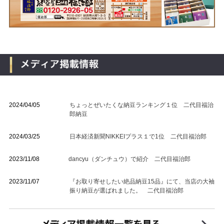
2024/04/05
ちょっとぜいたくな納豆ランキング１位 二代目福治
郎納豆
2024/03/25
日本経済新聞NIKKEIプラス１で1位 二代目福治郎
2023/11/08
dancyu（ダンチュウ）で紹介 二代目福治郎
2023/11/07
『お取り寄せしたい絶品納豆15品』にて、当店の大袖
振り納豆が選ばれました。 二代目福治郎