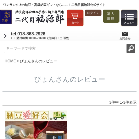
ワンランク上の納豆・高級納豆ギフトならここ！二代目福治郎公式サイト
ログイン
購入
履歴
tel.018-863-2926
TEL受付時間 10:00～16:00（定休日：土日祝）
お問合せ
HOME
ぴょんさんのレビュー
ぴょんさんのレビュー
3
件中
1
-
3
件表示