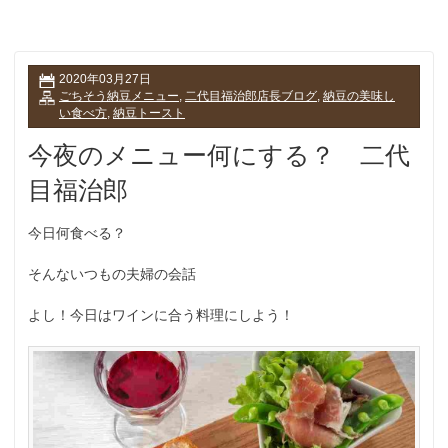
2020年03月27日
ごちそう納豆メニュー
,
二代目福治郎店長ブログ
,
納豆の美味し
い食べ方
,
納豆トースト
今夜のメニュー何にする？ 二代
目福治郎
今日何食べる？
そんないつもの夫婦の会話
よし！今日はワインに合う料理にしよう！