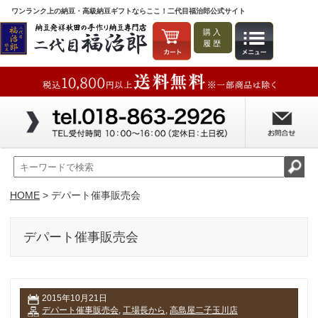
ワンランク上の納豆・高級納豆ギフトならここ！二代目福治郎公式サイト
購入
履歴
HOME
> デパート催事販売会
デパート催事販売会
2015年10月21日
デパート催事販売会
,
工場長から
,
高島屋二子玉川店