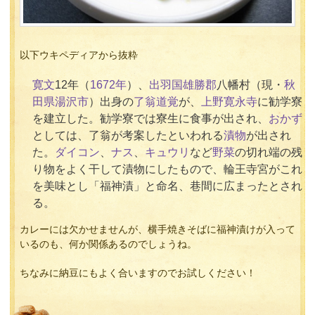
以下ウキペディアから抜粋
寛文
12年（
1672
年
）、
出羽国
雄勝郡
八幡村（現・
秋
田県
湯沢市
）出身の
了翁道覚
が、
上野
寛永寺
に勧学寮
を建立した。勧学寮では寮生に食事が出され、
おかず
としては、了翁が考案したといわれる
漬物
が出され
た。
ダイコン
、
ナス
、
キュウリ
など
野菜
の切れ端の残
り物をよく干して漬物にしたもので、輪王寺宮がこれ
を美味とし「福神漬」と命名、巷間に広まったとされ
る。
カレーには欠かせませんが、横手焼きそばに福神漬けが入って
いるのも、何か関係あるのでしょうね。
ちなみに納豆にもよく合いますのでお試しください！