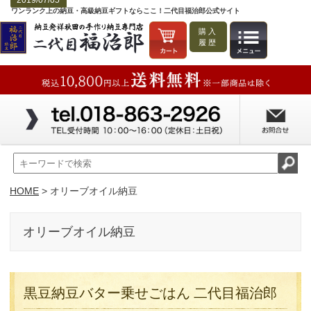
2019/08/12
2019/07/25
2019/07/05
ワンランク上の納豆・高級納豆ギフトならここ！二代目福治郎公式サイト
購入
履歴
HOME
> オリーブオイル納豆
オリーブオイル納豆
黒豆納豆バター乗せごはん 二代目福治郎