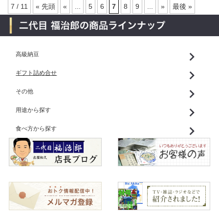
7 / 11
« 先頭
«
...
5
6
7
8
9
...
»
最後 »
高級納豆
ギフト詰め合せ
その他
用途から探す
食べ方から探す