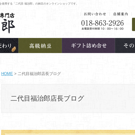
を使用する「二代目 福治郎」の納豆のオンラインショップです。
HOME
> 二代目福治郎店長ブログ
二代目福治郎店長ブログ