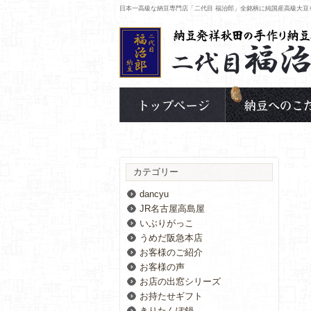
日本一高級な納豆専門店「二代目 福治郎」全銘柄に純国産高級大豆
カテゴリー
dancyu
JR名古屋高島屋
いぶりがっこ
うめだ阪急本店
お客様のご紹介
お客様の声
お店の出窓シリーズ
お持たせギフト
きりたんぽ鍋