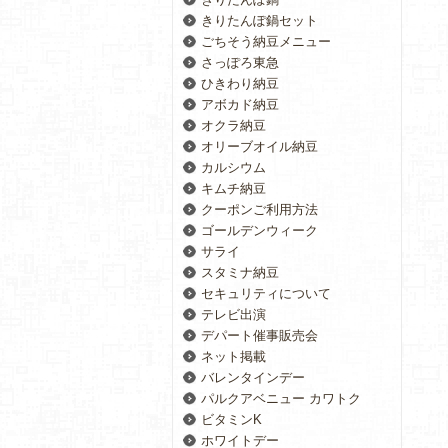
きりたんぽ鍋セット
ごちそう納豆メニュー
さっぽろ東急
ひきわり納豆
アボカド納豆
オクラ納豆
オリーブオイル納豆
カルシウム
キムチ納豆
クーポンご利用方法
ゴールデンウィーク
サライ
スタミナ納豆
セキュリティについて
テレビ出演
デパート催事販売会
ネット掲載
バレンタインデー
パルクアベニュー カワトク
ビタミンK
ホワイトデー