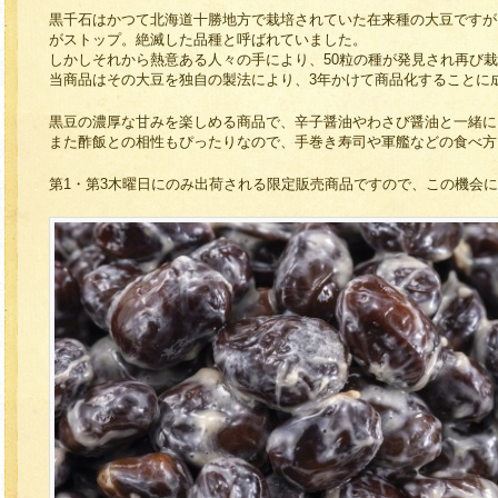
黒千石はかつて北海道十勝地方で栽培されていた在来種の大豆ですが
がストップ。絶滅した品種と呼ばれていました。
しかしそれから熱意ある人々の手により、50粒の種が発見され再び
当商品はその大豆を独自の製法により、3年かけて商品化することに
黒豆の濃厚な甘みを楽しめる商品で、辛子醤油やわさび醤油と一緒に
また酢飯との相性もぴったりなので、手巻き寿司や軍艦などの食べ方
第1・第3木曜日にのみ出荷される限定販売商品ですので、この機会