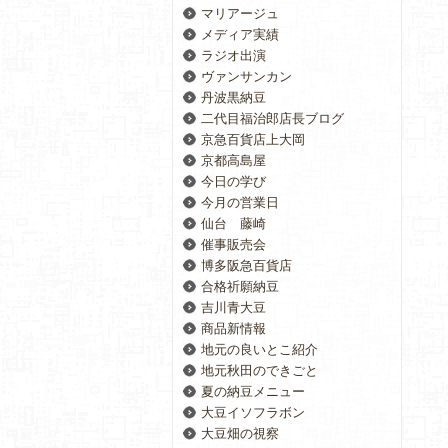
マリアージュ
メディア実績
ラジオ出演
ヴァンサンカン
丹波黒納豆
二代目福治郎店長ブログ
京急百貨店上大岡
京都高島屋
今日の学び
今月の営業日
仙台 藤崎
催事販売会
博多阪急百貨店
合格祈願納豆
吉川青大豆
商品新情報
地元の良いとこ紹介
地元秋田のできごと
夏の納豆メニュー
大豆イソフラボン
大豆畑の視察