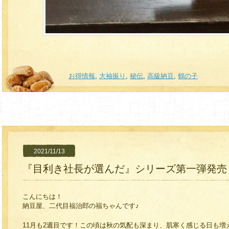
お得情報
,
大袖振り
,
秘伝
,
高級納豆
,
鶴の子
2021/11/13
『目利き社長が選んだ』シリーズ第一弾発売
こんにちは！
納豆屋、二代目福治郎の福ちゃんです♪
11月も2週目です！この頃は秋の気配も深まり、肌寒く感じる日も増