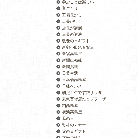
学ぶことは楽しい
巣ごもり
工場長から
店長が行く
店長が講演
店長の講演
敬老の日ギフト
新宿小田急百貨店
新宿高島屋
新聞に掲載
新聞掲載
日常生活
日本橋高島屋
日経ヘルス
朝だ！生です旅サラダ
東急百貨店たまプラーザ
柏高島屋
横浜高島屋
母の日
熨斗のマナー
父の日ギフト
玄米ごはん