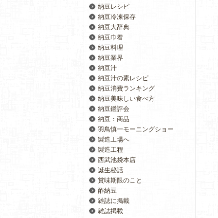
納豆レシピ
納豆冷凍保存
納豆大辞典
納豆巾着
納豆料理
納豆業界
納豆汁
納豆汁の素レシピ
納豆消費ランキング
納豆美味しい食べ方
納豆鑑評会
納豆：商品
羽鳥慎一モーニングショー
製造工場へ
製造工程
西武池袋本店
誕生秘話
賞味期限のこと
酢納豆
雑誌に掲載
雑誌掲載