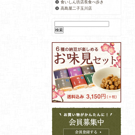
食いしん坊店長食べ歩き
高島屋二子玉川店
検
索: