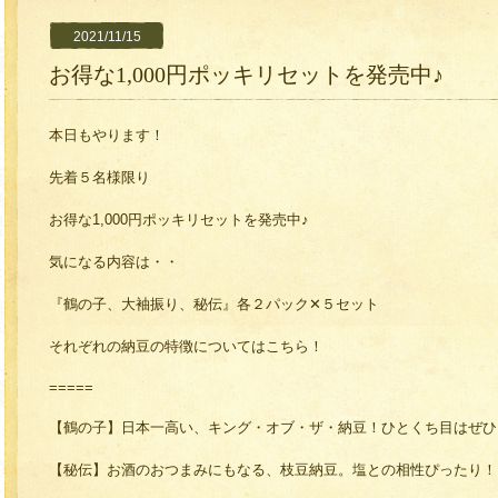
2021/11/15
お得な1,000円ポッキリセットを発売中♪
本日もやります！
先着５名様限り
お得な1,000円ポッキリセットを発売中♪
気になる内容は・・
『鶴の子、大袖振り、秘伝』各２パック✕５セット
それぞれの納豆の特徴についてはこちら！
=====
【鶴の子】日本一高い、キング・オブ・ザ・納豆！ひとくち目はぜひ
【秘伝】お酒のおつまみにもなる、枝豆納豆。塩との相性ぴったり！