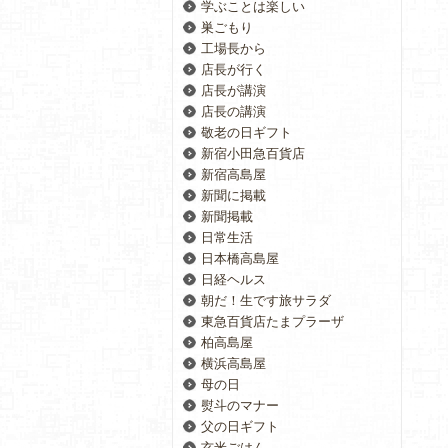
学ぶことは楽しい
巣ごもり
工場長から
店長が行く
店長が講演
店長の講演
敬老の日ギフト
新宿小田急百貨店
新宿高島屋
新聞に掲載
新聞掲載
日常生活
日本橋高島屋
日経ヘルス
朝だ！生です旅サラダ
東急百貨店たまプラーザ
柏高島屋
横浜高島屋
母の日
熨斗のマナー
父の日ギフト
玄米ごはん