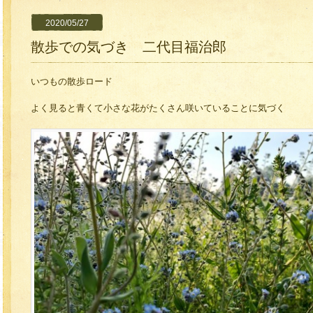
2020/05/27
散歩での気づき 二代目福治郎
いつもの散歩ロード
よく見ると青くて小さな花がたくさん咲いていることに気づく