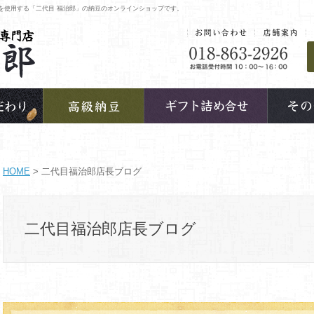
を使用する「二代目 福治郎」の納豆のオンラインショップです。
HOME
> 二代目福治郎店長ブログ
二代目福治郎店長ブログ