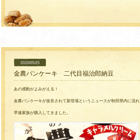
2020/05/25
金農パンケーキ 二代目福治郎納豆
あの感動がよみがえる！
金農パンケーキが改良されて新登場というニュースが秋田県内に流れ
早速家族が購入してきました。