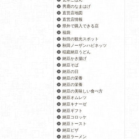
男鹿のなまはげ
直営店地図
直営店情報
県外で購入できる店
福袋
秋田の観光スポット
秋田ノーザンハピネッツ
稲庭納豆うどん
納豆かき揚げ
納豆そば
納豆の日
納豆の栄養
納豆の栄養
納豆の美味しい食べ方
納豆オムレツ
納豆キナーゼ
納豆ギフト
納豆コロッケ
納豆トースト
納豆ピザ
納豆ラーメン