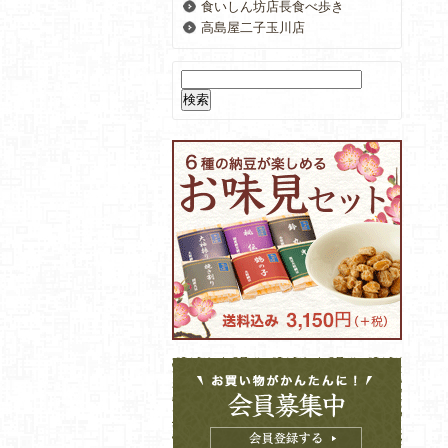
食いしん坊店長食べ歩き
高島屋二子玉川店
検
索: