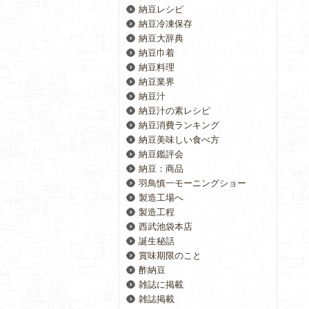
納豆レシピ
納豆冷凍保存
納豆大辞典
納豆巾着
納豆料理
納豆業界
納豆汁
納豆汁の素レシピ
納豆消費ランキング
納豆美味しい食べ方
納豆鑑評会
納豆：商品
羽鳥慎一モーニングショー
製造工場へ
製造工程
西武池袋本店
誕生秘話
賞味期限のこと
酢納豆
雑誌に掲載
雑誌掲載