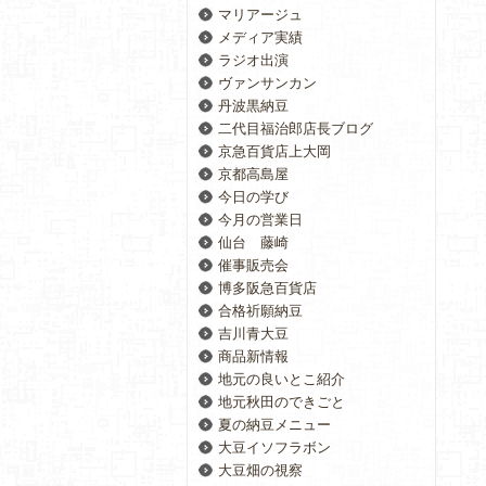
マリアージュ
メディア実績
ラジオ出演
ヴァンサンカン
丹波黒納豆
二代目福治郎店長ブログ
京急百貨店上大岡
京都高島屋
今日の学び
今月の営業日
仙台 藤崎
催事販売会
博多阪急百貨店
合格祈願納豆
吉川青大豆
商品新情報
地元の良いとこ紹介
地元秋田のできごと
夏の納豆メニュー
大豆イソフラボン
大豆畑の視察