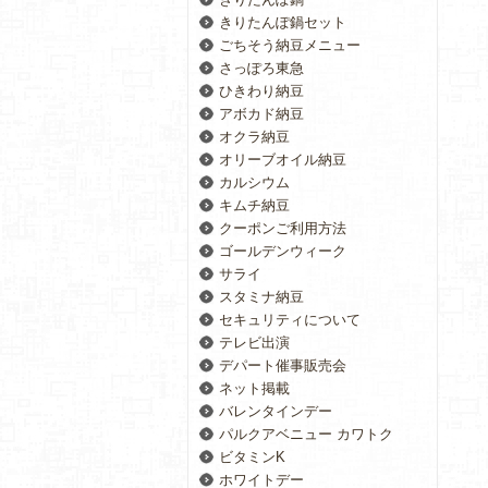
きりたんぽ鍋セット
ごちそう納豆メニュー
さっぽろ東急
ひきわり納豆
アボカド納豆
オクラ納豆
オリーブオイル納豆
カルシウム
キムチ納豆
クーポンご利用方法
ゴールデンウィーク
サライ
スタミナ納豆
セキュリティについて
テレビ出演
デパート催事販売会
ネット掲載
バレンタインデー
パルクアベニュー カワトク
ビタミンK
ホワイトデー