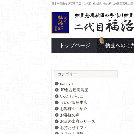
日本一高級な納豆専門店「二代目 福治郎」全銘柄に純国産高級大豆
カテゴリー
dancyu
JR名古屋高島屋
いぶりがっこ
うめだ阪急本店
お客様のご紹介
お客様の声
お店の出窓シリーズ
お持たせギフト
きりたんぽ鍋