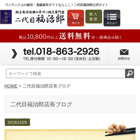
ワンランク上の納豆・高級納豆ギフトならここ！二代目福治郎公式サイト
購入
履歴
HOME
> 二代目福治郎店長ブログ
二代目福治郎店長ブログ
2019/12/29