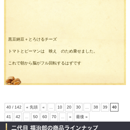
黒豆納豆＋とろけるチーズ
トマトとピーマンは 映え のため乗せました。
これで朝から脳がフル回転するはずです
40 / 142
« 先頭
«
...
10
20
30
...
38
39
40
41
42
...
50
60
70
...
»
最後 »