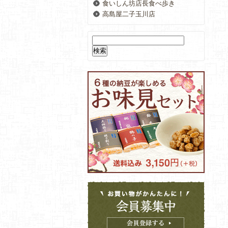
食いしん坊店長食べ歩き
高島屋二子玉川店
検
索: