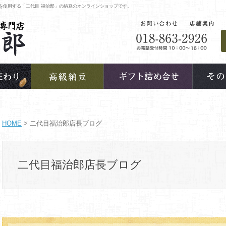
を使用する「二代目 福治郎」の納豆のオンラインショップです。
HOME
> 二代目福治郎店長ブログ
二代目福治郎店長ブログ