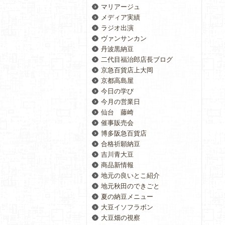
マリアージュ
メディア実績
ラジオ出演
ヴァンサンカン
丹波黒納豆
二代目福治郎店長ブログ
京急百貨店上大岡
京都高島屋
今日の学び
今月の営業日
仙台 藤崎
催事販売会
博多阪急百貨店
合格祈願納豆
吉川青大豆
商品新情報
地元の良いとこ紹介
地元秋田のできごと
夏の納豆メニュー
大豆イソフラボン
大豆畑の視察