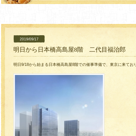
2019/09/17
明日から日本橋高島屋8階 二代目福治郎
明日9/18から始まる日本橋高島屋8階での催事準備で、東京に来てお