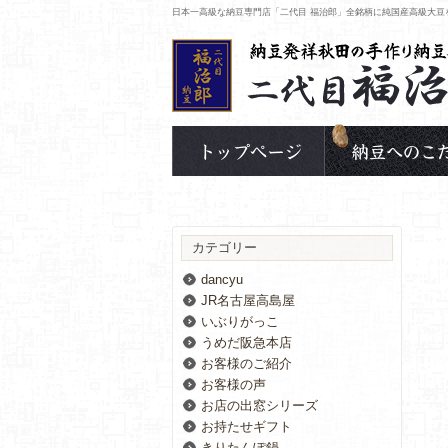
日本一高級な納豆専門店「二代目 福治郎」全銘柄に純国産高級大豆
カテゴリー
dancyu
JR名古屋高島屋
いぶりがっこ
うめだ阪急本店
お客様のご紹介
お客様の声
お店の出窓シリーズ
お持たせギフト
きりたんぽ鍋