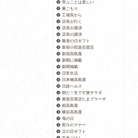
学ぶことは楽しい
巣ごもり
工場長から
店長が行く
店長が講演
店長の講演
敬老の日ギフト
新宿小田急百貨店
新宿高島屋
新聞に掲載
新聞掲載
日常生活
日本橋高島屋
日経ヘルス
朝だ！生です旅サラダ
東急百貨店たまプラーザ
柏高島屋
横浜高島屋
母の日
熨斗のマナー
父の日ギフト
玄米ごはん