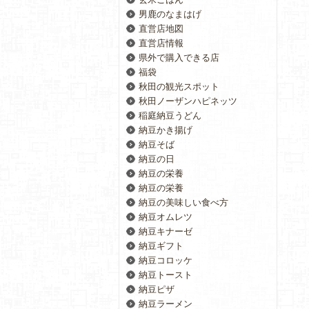
男鹿のなまはげ
直営店地図
直営店情報
県外で購入できる店
福袋
秋田の観光スポット
秋田ノーザンハピネッツ
稲庭納豆うどん
納豆かき揚げ
納豆そば
納豆の日
納豆の栄養
納豆の栄養
納豆の美味しい食べ方
納豆オムレツ
納豆キナーゼ
納豆ギフト
納豆コロッケ
納豆トースト
納豆ピザ
納豆ラーメン