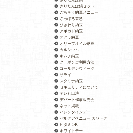
きりたんぽ鍋セット
ごちそう納豆メニュー
さっぽろ東急
ひきわり納豆
アボカド納豆
オクラ納豆
オリーブオイル納豆
カルシウム
キムチ納豆
クーポンご利用方法
ゴールデンウィーク
サライ
スタミナ納豆
セキュリティについて
テレビ出演
デパート催事販売会
ネット掲載
バレンタインデー
パルクアベニュー カワトク
ビタミンK
ホワイトデー