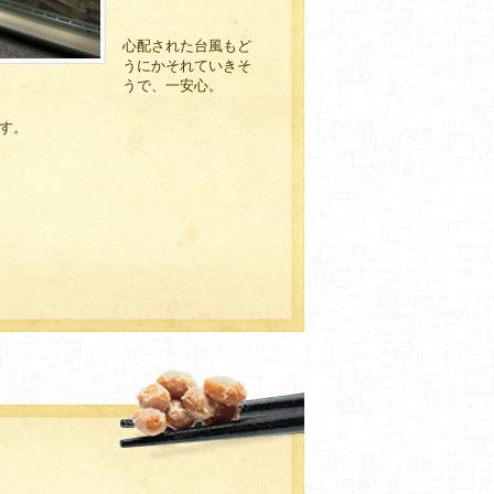
心配された台風もど
うにかそれていきそ
うで、一安心。
す。