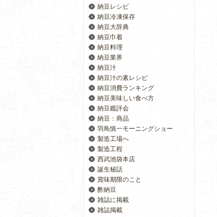
納豆レシピ
納豆冷凍保存
納豆大辞典
納豆巾着
納豆料理
納豆業界
納豆汁
納豆汁の素レシピ
納豆消費ランキング
納豆美味しい食べ方
納豆鑑評会
納豆：商品
羽鳥慎一モーニングショー
製造工場へ
製造工程
西武池袋本店
誕生秘話
賞味期限のこと
酢納豆
雑誌に掲載
雑誌掲載