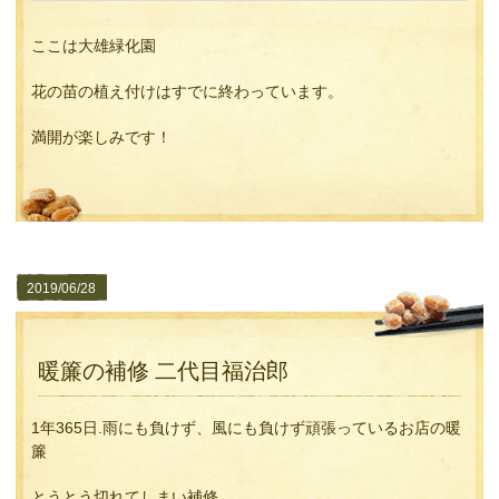
ここは大雄緑化園
花の苗の植え付けはすでに終わっています。
満開が楽しみです！
2019/06/28
暖簾の補修 二代目福治郎
1年365日.雨にも負けず、風にも負けず頑張っているお店の暖
簾
とうとう切れてしまい補修