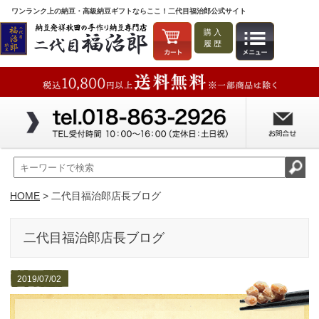
ワンランク上の納豆・高級納豆ギフトならここ！二代目福治郎公式サイト
購入
履歴
HOME
> 二代目福治郎店長ブログ
二代目福治郎店長ブログ
2019/07/02