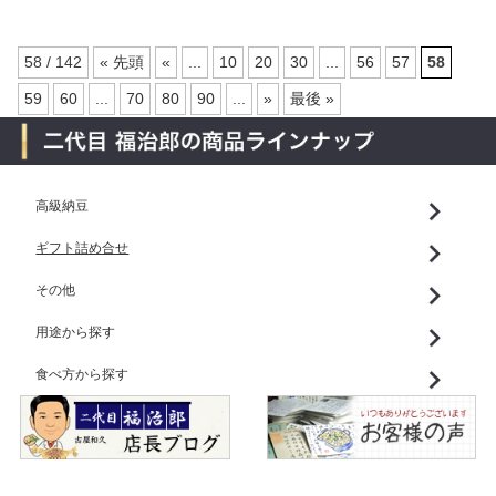
58 / 142
« 先頭
«
...
10
20
30
...
56
57
58
59
60
...
70
80
90
...
»
最後 »
高級納豆
ギフト詰め合せ
その他
用途から探す
食べ方から探す