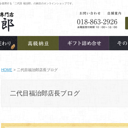
を使用する「二代目 福治郎」の納豆のオンラインショップです。
HOME
> 二代目福治郎店長ブログ
二代目福治郎店長ブログ