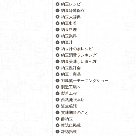
納豆レシピ
納豆冷凍保存
納豆大辞典
納豆巾着
納豆料理
納豆業界
納豆汁
納豆汁の素レシピ
納豆消費ランキング
納豆美味しい食べ方
納豆鑑評会
納豆：商品
羽鳥慎一モーニングショー
製造工場へ
製造工程
西武池袋本店
誕生秘話
賞味期限のこと
酢納豆
雑誌に掲載
雑誌掲載