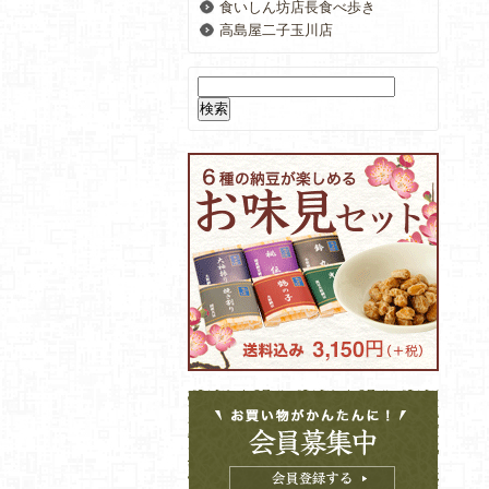
食いしん坊店長食べ歩き
高島屋二子玉川店
検
索: