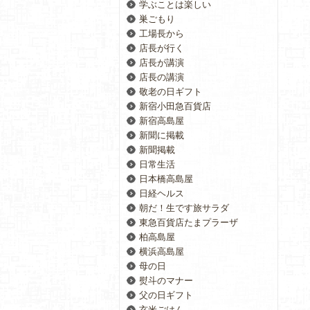
学ぶことは楽しい
巣ごもり
工場長から
店長が行く
店長が講演
店長の講演
敬老の日ギフト
新宿小田急百貨店
新宿高島屋
新聞に掲載
新聞掲載
日常生活
日本橋高島屋
日経ヘルス
朝だ！生です旅サラダ
東急百貨店たまプラーザ
柏高島屋
横浜高島屋
母の日
熨斗のマナー
父の日ギフト
玄米ごはん