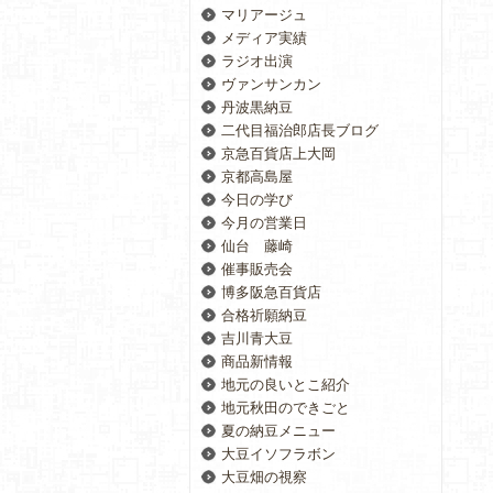
マリアージュ
メディア実績
ラジオ出演
ヴァンサンカン
丹波黒納豆
二代目福治郎店長ブログ
京急百貨店上大岡
京都高島屋
今日の学び
今月の営業日
仙台 藤崎
催事販売会
博多阪急百貨店
合格祈願納豆
吉川青大豆
商品新情報
地元の良いとこ紹介
地元秋田のできごと
夏の納豆メニュー
大豆イソフラボン
大豆畑の視察