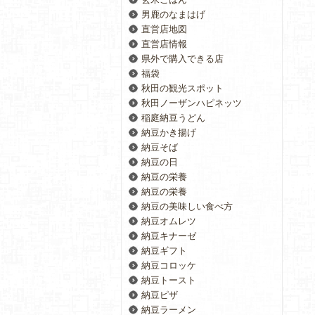
男鹿のなまはげ
直営店地図
直営店情報
県外で購入できる店
福袋
秋田の観光スポット
秋田ノーザンハピネッツ
稲庭納豆うどん
納豆かき揚げ
納豆そば
納豆の日
納豆の栄養
納豆の栄養
納豆の美味しい食べ方
納豆オムレツ
納豆キナーゼ
納豆ギフト
納豆コロッケ
納豆トースト
納豆ピザ
納豆ラーメン