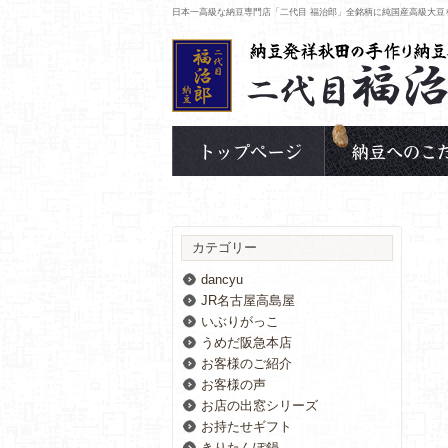
日本一高級な納豆専門店「二代目 福治郎」全銘柄に純国産高級大豆
カテゴリー
dancyu
JR名古屋高島屋
いぶりがっこ
うめだ阪急本店
お客様のご紹介
お客様の声
お店の出窓シリーズ
お持たせギフト
きりたんぽ鍋