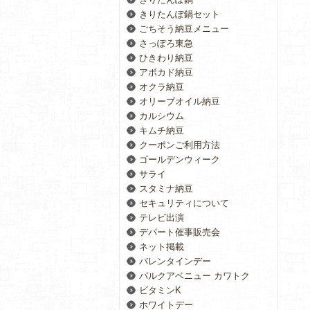
きりたんぽ鍋セット
ごちそう納豆メニュー
さっぽろ東急
ひきわり納豆
アボカド納豆
オクラ納豆
オリーブオイル納豆
カルシウム
キムチ納豆
クーポンご利用方法
ゴールデンウィーク
サライ
スタミナ納豆
セキュリティについて
テレビ出演
デパート催事販売会
ネット掲載
バレンタインデー
パルクアベニュー カワトク
ビタミンK
ホワイトデー