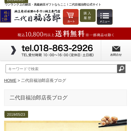
2019/05/17
ワンランク上の納豆・高級納豆ギフトならここ！二代目福治郎公式サイト
購入
履歴
HOME
> 二代目福治郎店長ブログ
二代目福治郎店長ブログ
2019/05/23