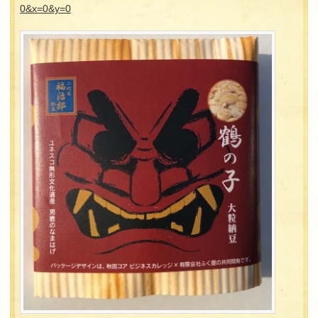
0&x=0&y=0