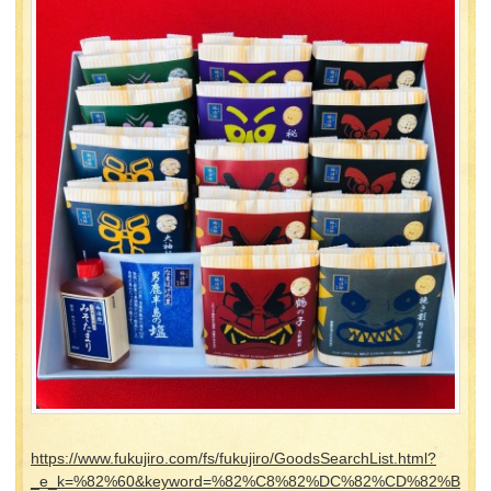
https://www.fukujiro.com/fs/fukujiro/GoodsSearchList.html?
_e_k=%82%60&keyword=%82%C8%82%DC%82%CD%82%B