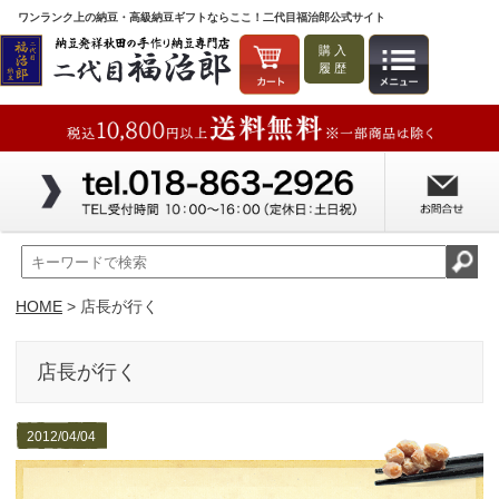
ワンランク上の納豆・高級納豆ギフトならここ！二代目福治郎公式サイト
購入
履歴
HOME
> 店長が行く
店長が行く
2012/04/04