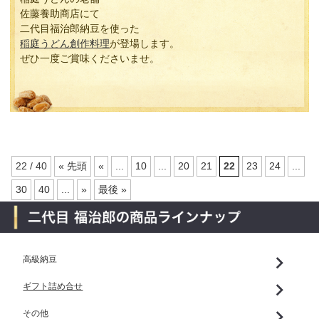
佐藤養助商店にて
二代目福治郎納豆を使った
稲庭うどん創作料理
が登場します。
ぜひ一度ご賞味くださいませ。
22 / 40
« 先頭
«
...
10
...
20
21
22
23
24
...
30
40
...
»
最後 »
高級納豆
ギフト詰め合せ
その他