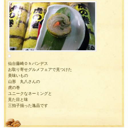
仙台藤崎Ｏｈバンデス
お取り寄せグルメフェアで見つけた
美味いもの
山形 丸八さんの
虎の巻
ユニークなネーミングと
見た目と味
三拍子揃った逸品です