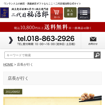
ワンランク上の納豆・高級納豆ギフトならここ！二代目福治郎公式サイト
購入
履歴
HOME
> 店長が行く
店長が行く
2011/08/02