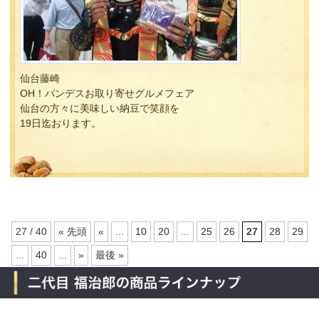
仙台藤崎
OH！バンデスお取り寄せグルメフェア
仙台の方々に美味しい納豆で笑顔を
19日迄おります。
27 / 40
« 先頭
«
...
10
20
...
25
26
27
28
29
...
40
...
»
最後 »