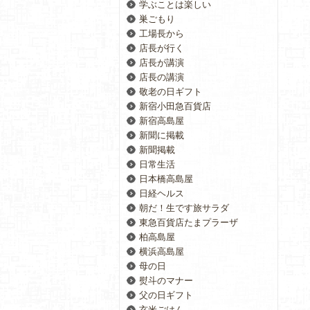
学ぶことは楽しい
巣ごもり
工場長から
店長が行く
店長が講演
店長の講演
敬老の日ギフト
新宿小田急百貨店
新宿高島屋
新聞に掲載
新聞掲載
日常生活
日本橋高島屋
日経ヘルス
朝だ！生です旅サラダ
東急百貨店たまプラーザ
柏高島屋
横浜高島屋
母の日
熨斗のマナー
父の日ギフト
玄米ごはん