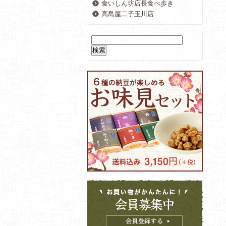
食いしん坊店長食べ歩き
高島屋二子玉川店
検
索: