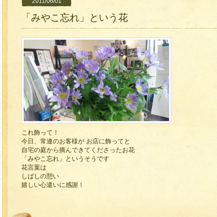
2011/06/01
「みやこ忘れ」という花
これ飾って！
今日、常連のお客様が お店に飾ってと
自宅の庭から摘んできてくださったお花
「みやこ忘れ」というそうです
花言葉は
しばしの憩い
嬉しい心遣いに感謝！