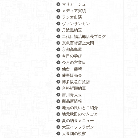
マリアージュ
メディア実績
ラジオ出演
ヴァンサンカン
丹波黒納豆
二代目福治郎店長ブログ
京急百貨店上大岡
京都高島屋
今日の学び
今月の営業日
仙台 藤崎
催事販売会
博多阪急百貨店
合格祈願納豆
吉川青大豆
商品新情報
地元の良いとこ紹介
地元秋田のできごと
夏の納豆メニュー
大豆イソフラボン
大豆畑の視察