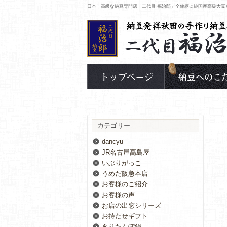
日本一高級な納豆専門店「二代目 福治郎」全銘柄に純国産高級大豆
カテゴリー
dancyu
JR名古屋高島屋
いぶりがっこ
うめだ阪急本店
お客様のご紹介
お客様の声
お店の出窓シリーズ
お持たせギフト
きりたんぽ鍋