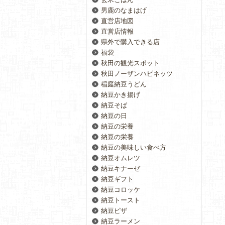
男鹿のなまはげ
直営店地図
直営店情報
県外で購入できる店
福袋
秋田の観光スポット
秋田ノーザンハピネッツ
稲庭納豆うどん
納豆かき揚げ
納豆そば
納豆の日
納豆の栄養
納豆の栄養
納豆の美味しい食べ方
納豆オムレツ
納豆キナーゼ
納豆ギフト
納豆コロッケ
納豆トースト
納豆ピザ
納豆ラーメン