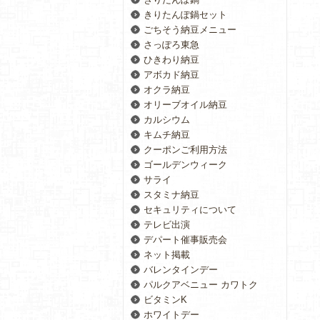
きりたんぽ鍋セット
ごちそう納豆メニュー
さっぽろ東急
ひきわり納豆
アボカド納豆
オクラ納豆
オリーブオイル納豆
カルシウム
キムチ納豆
クーポンご利用方法
ゴールデンウィーク
サライ
スタミナ納豆
セキュリティについて
テレビ出演
デパート催事販売会
ネット掲載
バレンタインデー
パルクアベニュー カワトク
ビタミンK
ホワイトデー