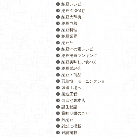
納豆レシピ
納豆冷凍保存
納豆大辞典
納豆巾着
納豆料理
納豆業界
納豆汁
納豆汁の素レシピ
納豆消費ランキング
納豆美味しい食べ方
納豆鑑評会
納豆：商品
羽鳥慎一モーニングショー
製造工場へ
製造工程
西武池袋本店
誕生秘話
賞味期限のこと
酢納豆
雑誌に掲載
雑誌掲載