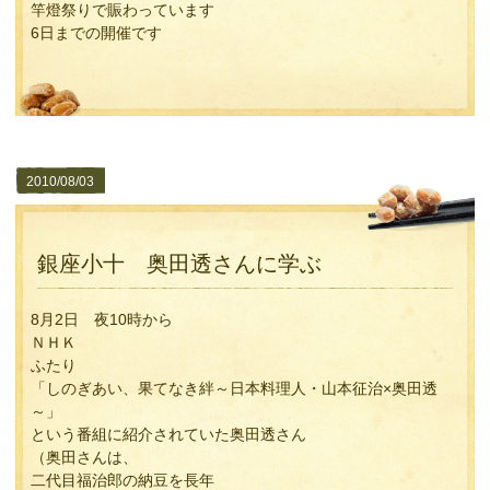
竿燈祭りで賑わっています
6日までの開催です
2010/08/03
銀座小十 奥田透さんに学ぶ
8月2日 夜10時から
ＮＨＫ
ふたり
「しのぎあい、果てなき絆～日本料理人・山本征治×奥田透
～」
という番組に紹介されていた奥田透さん
（奥田さんは、
二代目福治郎の納豆を長年