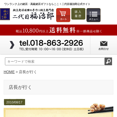
ワンランク上の納豆・高級納豆ギフトならここ！二代目福治郎公式サイト
購入
履歴
HOME
> 店長が行く
店長が行く
2010/08/17