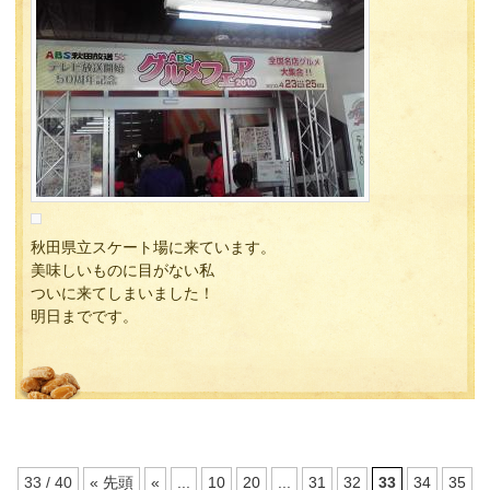
秋田県立スケート場に来ています。
美味しいものに目がない私
ついに来てしまいました！
明日までです。
33 / 40
« 先頭
«
...
10
20
...
31
32
33
34
35