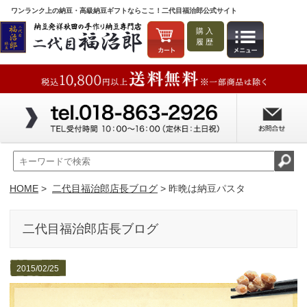
ワンランク上の納豆・高級納豆ギフトならここ！二代目福治郎公式サイト
購入
履歴
HOME
>
二代目福治郎店長ブログ
> 昨晩は納豆パスタ
二代目福治郎店長ブログ
2015/02/25