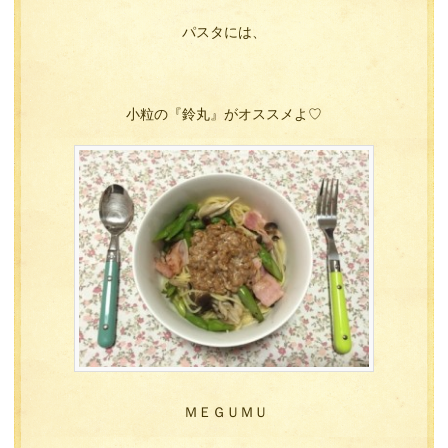
パスタには、
小粒の『鈴丸』がオススメよ♡
ＭＥＧＵＭＵ