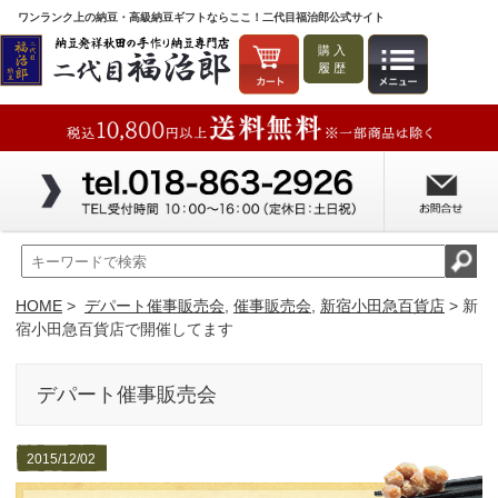
ワンランク上の納豆・高級納豆ギフトならここ！二代目福治郎公式サイト
購入
履歴
HOME
>
デパート催事販売会
,
催事販売会
,
新宿小田急百貨店
> 新
宿小田急百貨店で開催してます
デパート催事販売会
2015/12/02