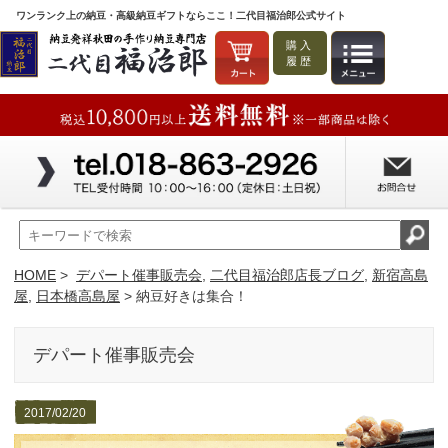
ワンランク上の納豆・高級納豆ギフトならここ！二代目福治郎公式サイト
購入
履歴
HOME
>
デパート催事販売会
,
二代目福治郎店長ブログ
,
新宿高島
屋
,
日本橋高島屋
> 納豆好きは集合！
デパート催事販売会
2017/02/20