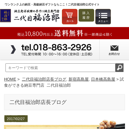
ワンランク上の納豆・高級納豆ギフトならここ！二代目福治郎公式サイト
購入
履歴
HOME
>
二代目福治郎店長ブログ
,
新宿高島屋
,
日本橋高島屋
> 試
食ができる納豆専門店 二代目福治郎
二代目福治郎店長ブログ
2017/02/27